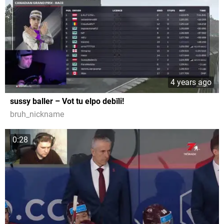
4 years ago
sussy baller – Vot tu elpo debīli!
bruh_nickname
0:28