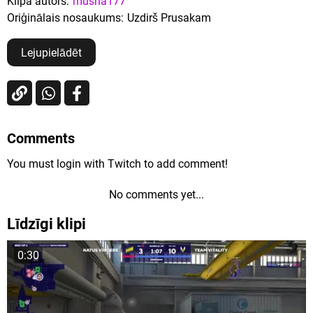
Klipa autors:
musha177
Oriģinālais nosaukums:
Uzdirš Prusakam
Lejupielādēt
Comments
You must login with Twitch to add comment!
No comments yet...
Līdzīgi klipi
0:30