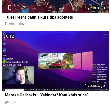
5 years ago
Tu esi resns daunis kurš tika adoptēts
Dreimanisz
0:12
4 years ago
Mareks Gaļinskis – Yekindar? Kaut kāds sūds?
gudijs