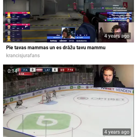
4 years ago
Pie tavas mammas un es drāžu tavu mammu
krancisjurafans
0:14
4 years ago