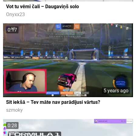
Vot tu vēmi čali – Daugaviņš solo
Onyxx23
0:17
5 years ago
Sit iekšā – Tev māte nav parādījusi vārtus?
szmoky
0:28