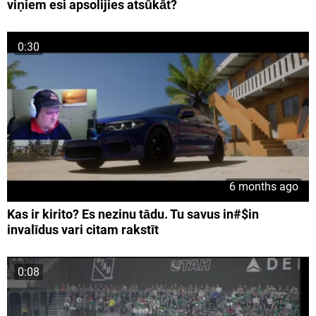
viņiem esi apsolijies atsūkāt?
0:30
6 months ago
Kas ir kirito? Es nezinu tādu. Tu savus in#$in
invalīdus vari citam rakstīt
0:08