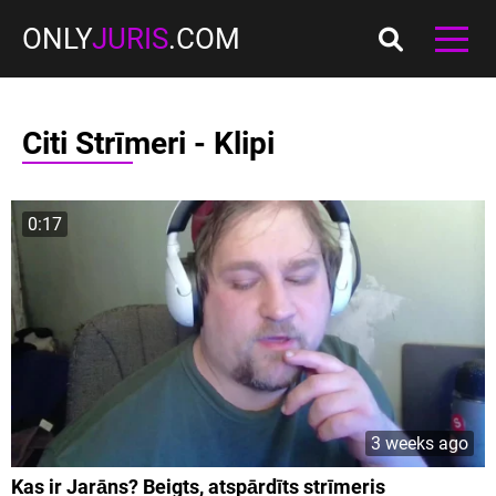
ONLY
JURIS
.COM
Citi Strīmeri - Klipi
0:17
3 weeks ago
Kas ir Jarāns? Beigts, atspārdīts strīmeris