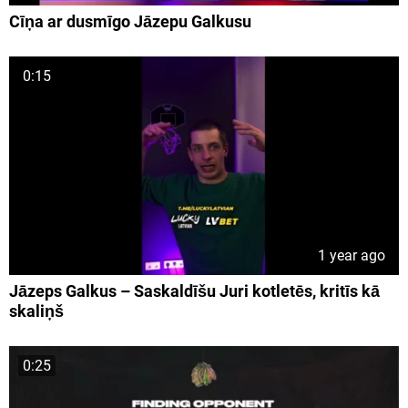
Cīņa ar dusmīgo Jāzepu Galkusu
0:15
1 year ago
Jāzeps Galkus – Saskaldīšu Juri kotletēs, kritīs kā
skaliņš
0:25