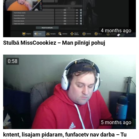
4 months ago
Stulbā MissCoookiez – Man pilnīgi pohuj
0:58
5 months ago
kntent, lisajam pidaram, funfacetv nav darba – Tu