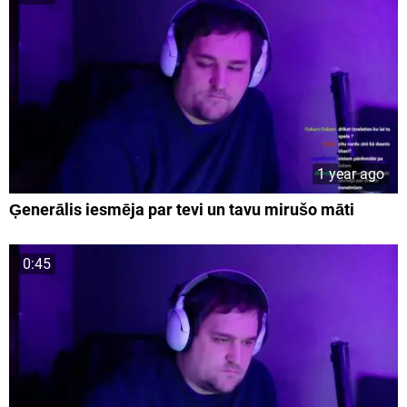
1 year ago
Ģenerālis iesmēja par tevi un tavu mirušo māti
0:45