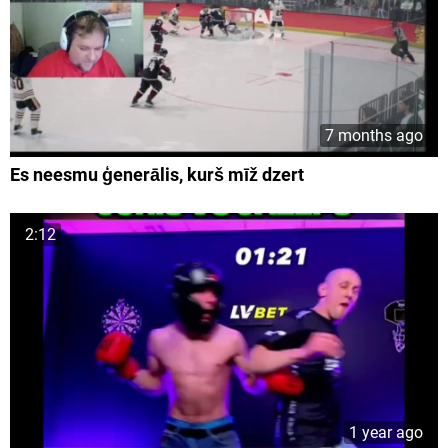
7 months ago
Es neesmu ģenerālis, kurš mīž dzert
2:12
1 year ago