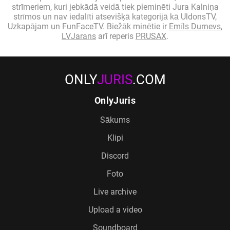
strīmeriem, kuri jebkādā veidā tiek pieminēti Jura Kalniņa
strīmos un nav iedalīti atsevišķā kategorijā kā UldonsTV,
Uzkapājam un FunFaceTV. Biežāk minētie ir
Emīls Durnevs
,
LVJarans
arī reperis
PRUSAX
.
ONLY
JURIS
.COM
OnlyJuris
Sākums
Klipi
Discord
Foto
Live archive
Upload a video
Soundboard