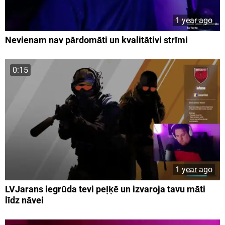
1 year ago
Nevienam nav pārdomāti un kvalitātivi strīmi
0:15
1 year ago
LVJarans iegrūda tevi peļķē un izvaroja tavu māti
līdz nāvei