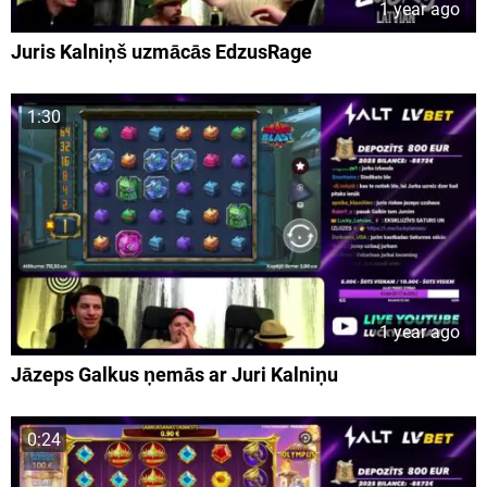
1 year ago
Juris Kalniņš uzmācās EdzusRage
1:30
1 year ago
Jāzeps Galkus ņemās ar Juri Kalniņu
0:24