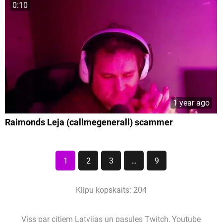
0:10
1 year ago
Raimonds Leja (callmegenerall) scammer
1
2
3
…
9
Klipu kopskaits: 204
Viss par citiem Latvijas un pasules Twitch, Youtube