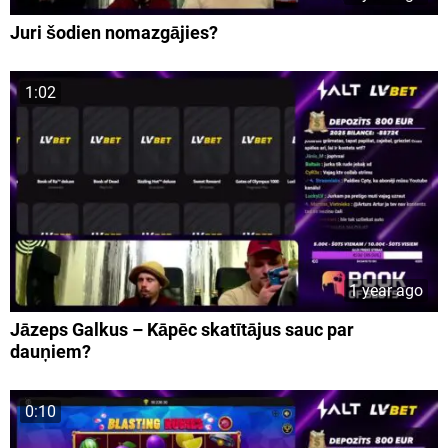
Juri šodien nomazgājies?
1:02
1 year ago
Jāzeps Galkus – Kāpēc skatītājus sauc par
dauņiem?
0:10