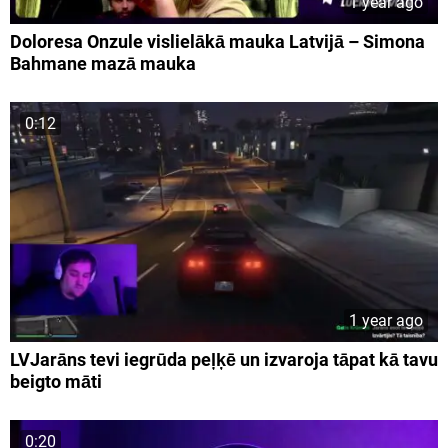
1 year ago
Doloresa Onzule vislielākā mauka Latvijā – Simona
Bahmane mazā mauka
0:12
1 year ago
LVJarāns tevi iegrūda peļķē un izvaroja tāpat kā tavu
beigto māti
0:20