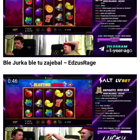
1 year ago
Ble Jurka ble tu zajebal – EdzusRage
0:46