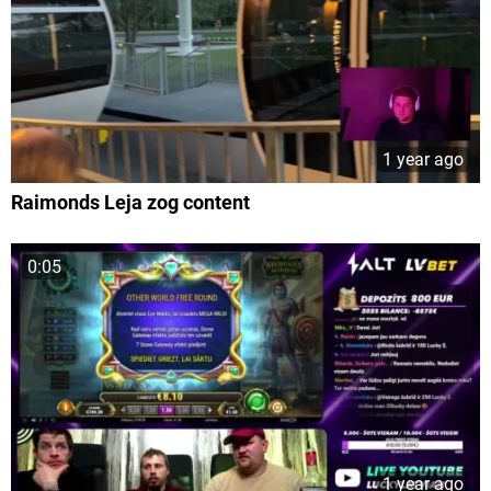
1 year ago
Raimonds Leja zog content
0:05
1 year ago