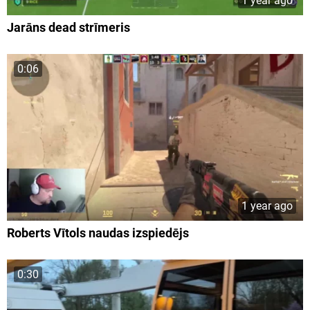
1 year ago
Jarāns dead strīmeris
0:06
1 year ago
Roberts Vītols naudas izspiedējs
0:30