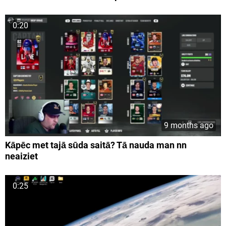
0:20
9 months ago
Kāpēc met tajā sūda saitā? Tā nauda man nn
neaiziet
0:25