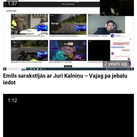
1:37
2 years ago
Emīls sarakstījās ar Juri Kalniņu – Vajag pa jebalu
iedot
1:12