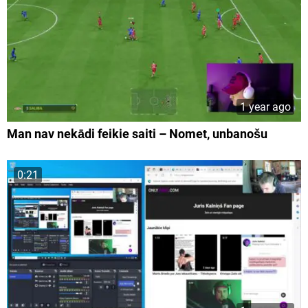
1 year ago
Man nav nekādi feikie saiti – Nomet, unbanošu
0:21