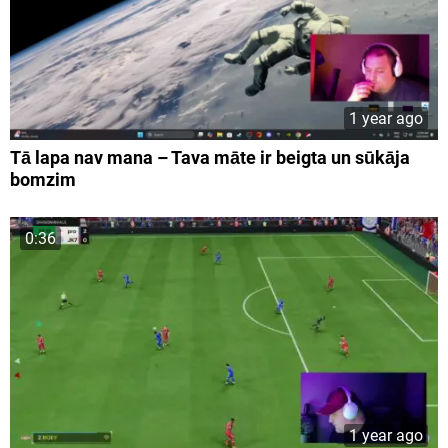
1 year ago
Tā lapa nav mana – Tava māte ir beigta un sūkāja
bomzim
0:36
1 year ago