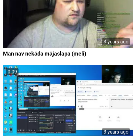
3 years ago
Man nav nekāda mājaslapa (meli)
0:09
3 years ago