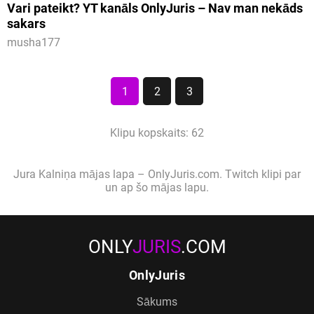
Vari pateikt? YT kanāls OnlyJuris – Nav man nekāds
sakars
musha177
1
2
3
Klipu kopskaits: 62
Jura Kalniņa mājas lapa – OnlyJuris.com. Twitch klipi par
un ap šo mājas lapu.
ONLY
JURIS
.COM
OnlyJuris
Sākums