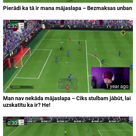
Pierādi ka tā ir mana mājaslapa – Bezmaksas unban
0:32
1 year ago
Man nav nekāda mājaslapa – Ciks stulbam jābūt, lai
uzskatītu ka ir? He!
0:30