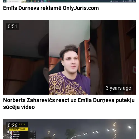
Emīls Durnevs reklamē OnlyJuris.com
0:51
3 years ago
Norberts Zaharevičs react uz Emīla Durņeva putekļu
sūcēja video
0:26