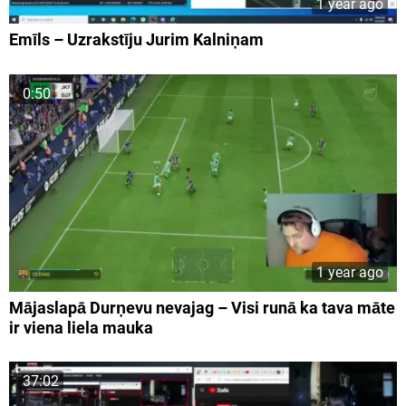
1 year ago
Emīls – Uzrakstīju Jurim Kalniņam
0:50
1 year ago
Mājaslapā Durņevu nevajag – Visi runā ka tava māte
ir viena liela mauka
37:02