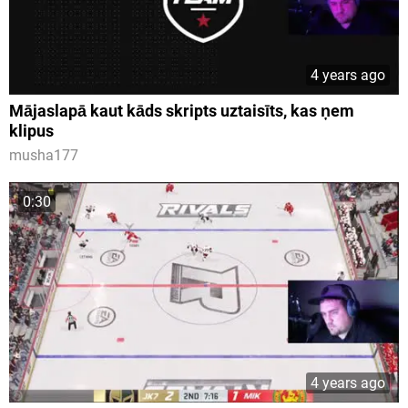
4 years ago
Mājaslapā kaut kāds skripts uztaisīts, kas ņem
klipus
musha177
0:30
4 years ago