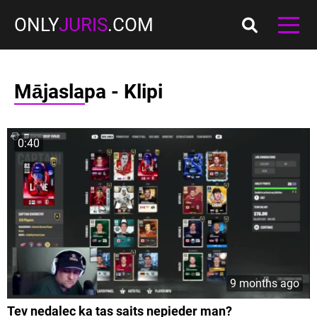
ONLY
JURIS
.COM
Mājaslapa - Klipi
0:40
9 months ago
Tev nedalec ka tas saits nepieder man?