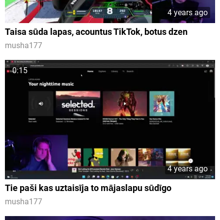
4 years ago
Taisa sūda lapas, acountus TikTok, botus dzen
musha177
0:15
4 years ago
Tie paši kas uztaisīja to mājaslapu sūdīgo
musha177