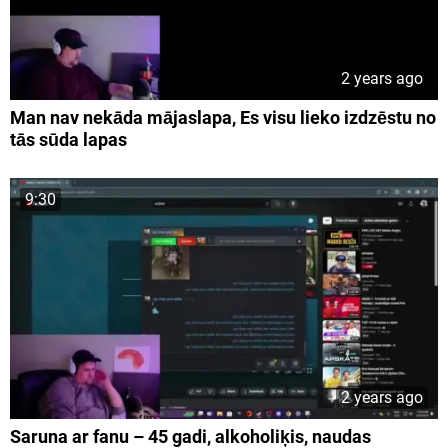
2 years ago
Man nav nekāda mājaslapa, Es visu lieko izdzēstu no
tās sūda lapas
9:30
2 years ago
Saruna ar fanu – 45 gadi, alkoholiķis, naudas