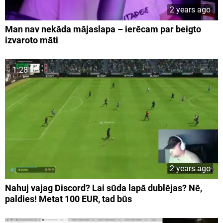
2 years ago
Man nav nekāda mājaslapa – ierēcam par beigto
izvaroto māti
1:28
2 years ago
Nahuj vajag Discord? Lai sūda lapā dublējas? Nē,
paldies! Metat 100 EUR, tad būs