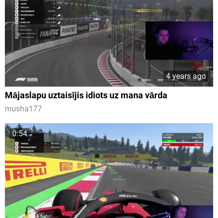
4 years ago
Mājaslapu uztaisījis idiots uz mana vārda
musha177
0:54