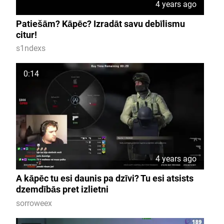
4 years ago
Patiešām? Kāpēc? Izradāt savu debīlismu
citur!
s1ndexs
0:14
4 years ago
A kāpēc tu esi daunis pa dzīvi? Tu esi atsists
dzemdībās pret izlietni
sorroweex