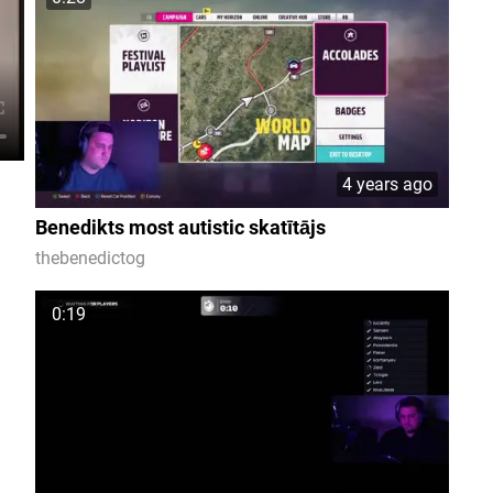
4 years ago
Benedikts most autistic skatītājs
thebenedictog
0:19