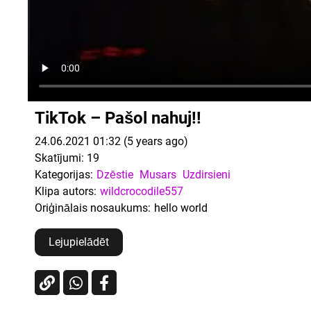
TikTok – Pašol nahuj!!
24.06.2021 01:32 (5 years ago)
Skatījumi:
19
Kategorijas:
Dzēstie
Musars
Uzdirsieni
Klipa autors:
wildcrocodile557
Oriģinālais nosaukums:
hello world
Lejupielādēt