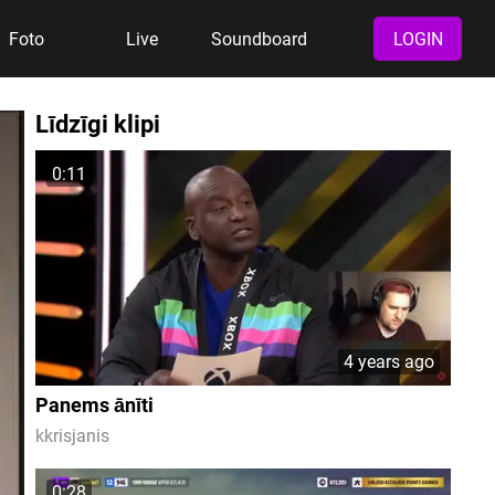
Foto
Live
Soundboard
LOGIN
Līdzīgi klipi
0:11
4 years ago
Panems ānīti
kkrisjanis
0:28