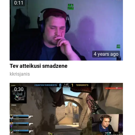
0:11
4 years ago
Tev atteikusi smadzene
kkrisjanis
0:30