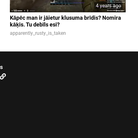
4 years ago
Kāpēc man ir jāietur klusuma brīdis? Nomira
kāķis. Tu debīls esi?
apparently_rusty_is_taken
us