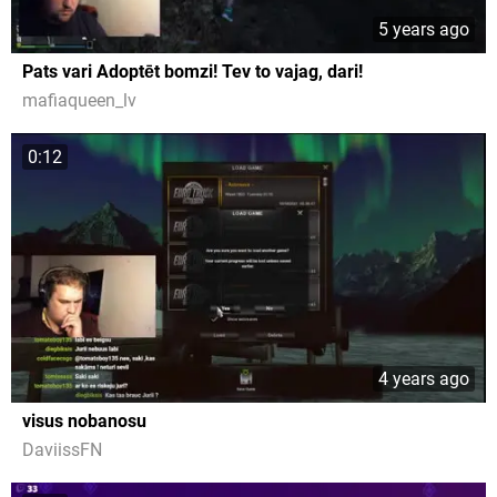
5 years ago
Pats vari Adoptēt bomzi! Tev to vajag, dari!
mafiaqueen_lv
0:12
4 years ago
visus nobanosu
DaviissFN