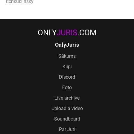
richkuklinsky
ONLY
JURIS
.COM
OnlyJuris
Sākums
Klipi
Discord
Foto
Live archive
Upload a video
Soundboard
Par Juri