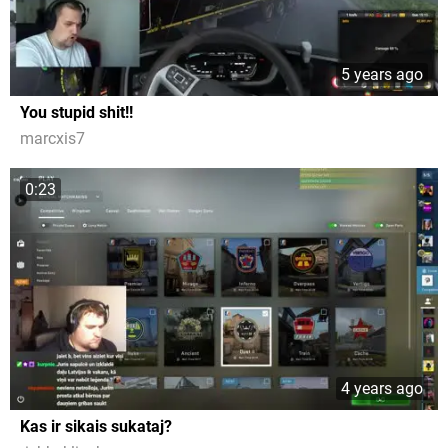
5 years ago
You stupid shit!!
marcxis7
0:23
4 years ago
Kas ir sikais sukataj?