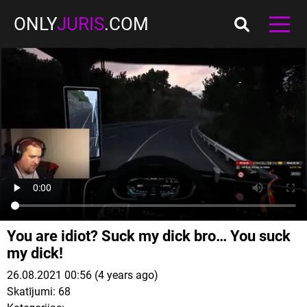
ONLY
JURIS
.COM
You are idiot? Suck my dick bro… You suck
my dick!
26.08.2021 00:56 (4 years ago)
Skatījumi:
68