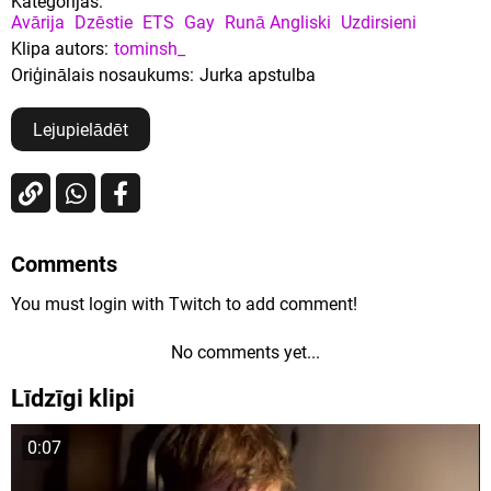
Kategorijas:
Avārija
Dzēstie
ETS
Gay
Runā Angliski
Uzdirsieni
Klipa autors:
tominsh_
Oriģinālais nosaukums:
Jurka apstulba
Lejupielādēt
Comments
You must login with Twitch to add comment!
No comments yet...
Līdzīgi klipi
0:07