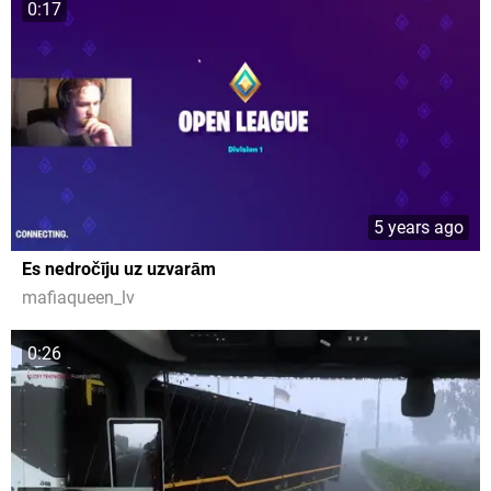
0:17
5 years ago
Es nedročīju uz uzvarām
mafiaqueen_lv
0:26