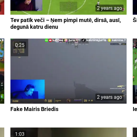
2 years ago
Tev patīk veči – Ņem pimpi mutē, dirsā, ausī,
Š
degunā katru dienu
0:25
2 years ago
Fake Mairis Briedis
I
1:03