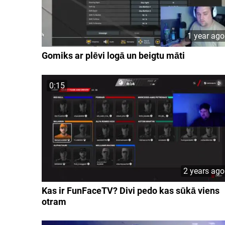
1 year ago
Gomiks ar plēvi logā un beigtu māti
0:15
2 years ago
Kas ir FunFaceTV? Divi pedo kas sūkā viens
otram