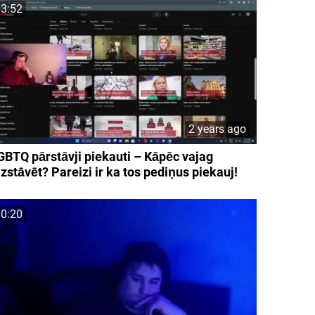
3:52
2 years ago
GBTQ pārstāvji piekauti – Kāpēc vajag
izstāvēt? Pareizi ir ka tos pediņus piekauj!
0:20