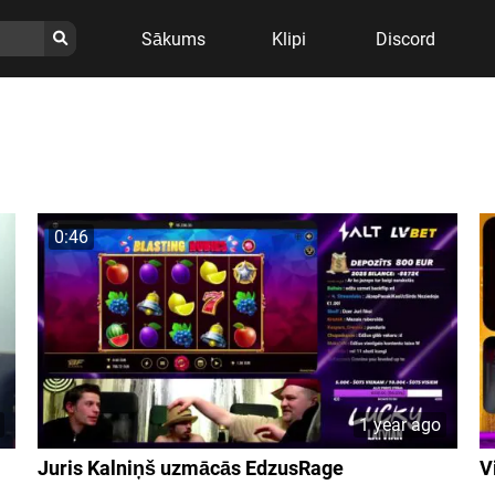
Sākums
Klipi
Discord
0:46
1 year ago
Juris Kalniņš uzmācās EdzusRage
V