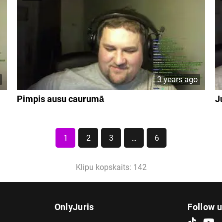
3 years ago
Pimpis ausu caurumā
J
1
2
3
…
6
Klipu kopskaits: 142
OnlyJuris
Follow 