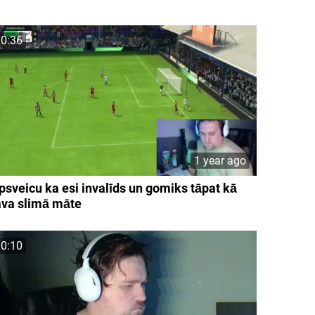
0:36
1 year ago
psveicu ka esi invalīds un gomiks tāpat kā
ava slimā māte
0:10