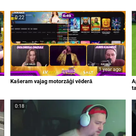
0:22
1 year ago
Kašeram vajag motorzāģi vēderā
A
t
0:18