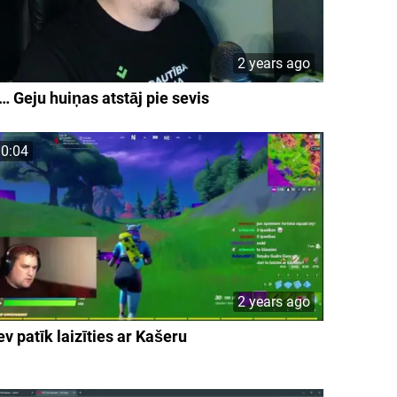
2 years ago
… Geju huiņas atstāj pie sevis
0:04
2 years ago
ev patīk laizīties ar Kašeru