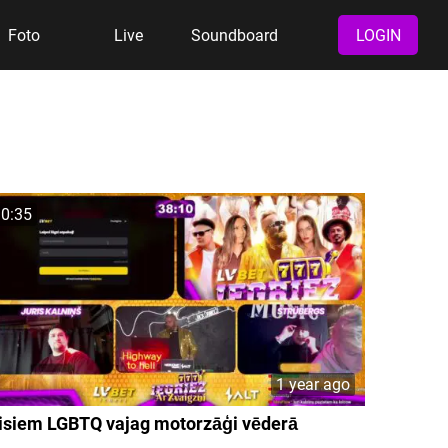
Foto
Live
Soundboard
LOGIN
0:35
1 year ago
isiem LGBTQ vajag motorzāģi vēderā