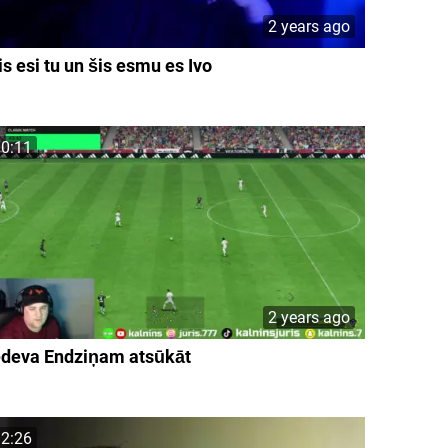
2 years ago
is esi tu un šis esmu es Ivo
0:11
2 years ago
edeva Endziņam atsūkāt
2:26