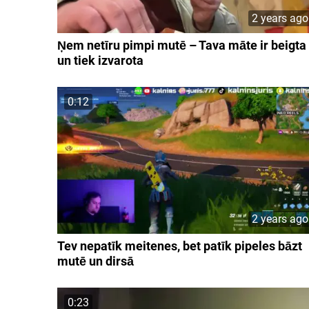
2 years ago
Ņem netīru pimpi mutē – Tava māte ir beigta
un tiek izvarota
0:12
2 years ago
Tev nepatīk meitenes, bet patīk pipeles bāzt
mutē un dirsā
0:23