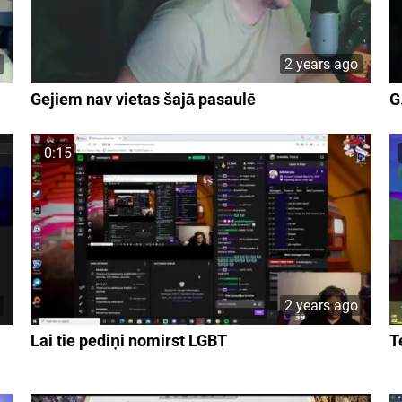
2 years ago
Gejiem nav vietas šajā pasaulē
G
0:15
2 years ago
Lai tie pediņi nomirst LGBT
T