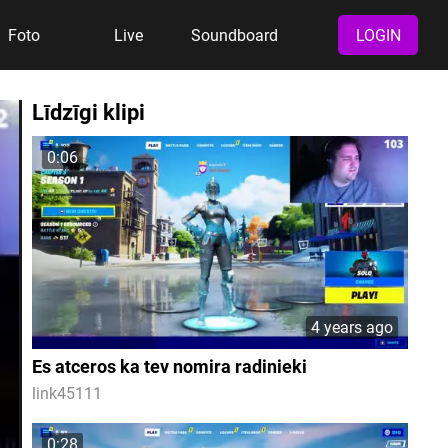
Foto
Live
Soundboard
LOGIN
Līdzīgi klipi
0:06
4 years ago
Es atceros ka tev nomira radinieki
link45111
0:28