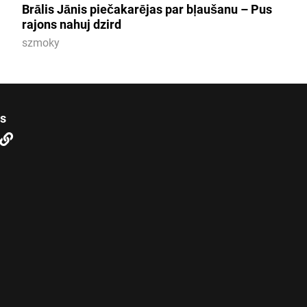
Brālis Jānis piečakarējas par bļaušanu – Pus
rajons nahuj dzird
szmoky
us