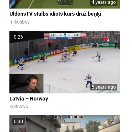
4 years ago
UldonsTV stulbs idiots kurš drāž beņķi
mikusboy
0:26
5 years ago
Latvia – Norway
krabvevo
0:30