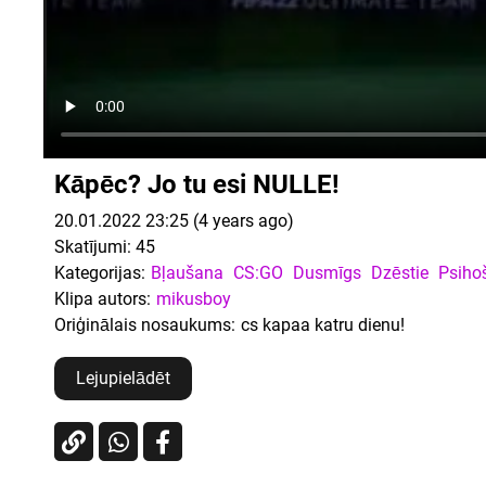
Kāpēc? Jo tu esi NULLE!
20.01.2022 23:25 (4 years ago)
Skatījumi:
45
Kategorijas:
Bļaušana
CS:GO
Dusmīgs
Dzēstie
Psiho
Klipa autors:
mikusboy
Oriģinālais nosaukums:
cs kapaa katru dienu!
Lejupielādēt