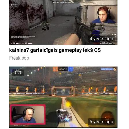
4 years ago
kalnins7 garlaicīgais gameplay iekš CS
Freakisop
0:20
5 years ago