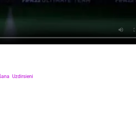
šana
Uzdirsieni