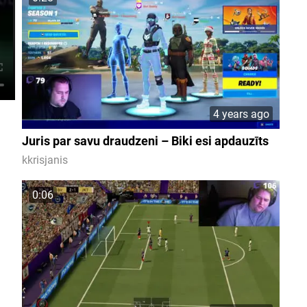
4 years ago
Juris par savu draudzeni – Biki esi apdauzīts
kkrisjanis
0:06