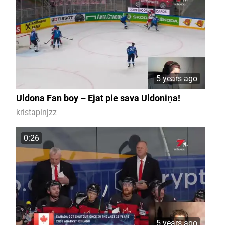
5 years ago
Uldona Fan boy – Ejat pie sava Uldoniņa!
kristapinjzz
0:26
5 years ago