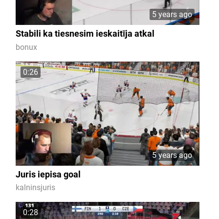
5 years ago
Stabili ka tiesnesim ieskaitīja atkal
bonux
0:26
5 years ago
Juris iepisa goal
kalninsjuris
0:28