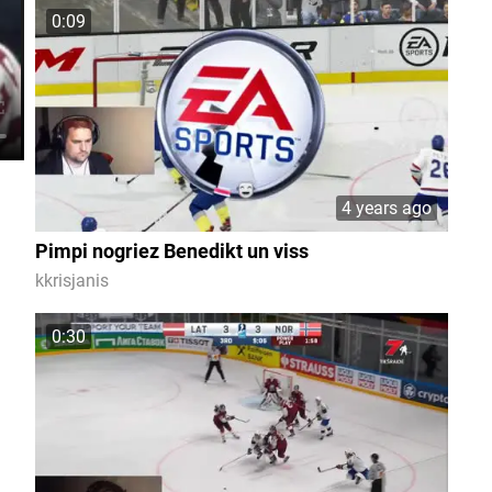
0:09
4 years ago
Pimpi nogriez Benedikt un viss
kkrisjanis
0:30