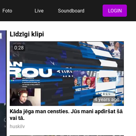
Foto
Live
Soundboard
LOGIN
Līdzīgi klipi
0:28
4 years ago
Kāda jēga man censties. Jūs mani apdiršat šā
vai tā.
huskilv