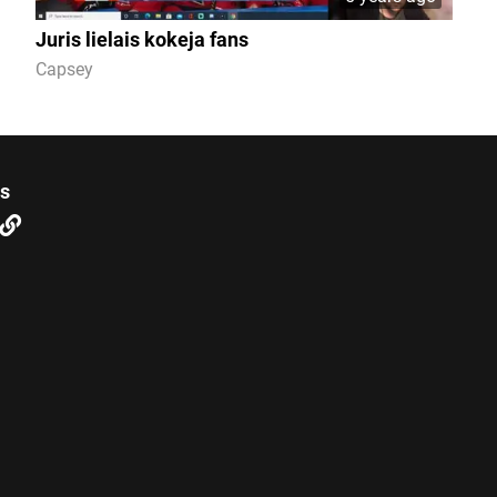
Juris lielais kokeja fans
Capsey
us