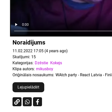
Noraidijums
11.02.2022 17:05 (4 years ago)
Skatījumi:
15
Kategorijas:
Dzēstie
Kokejs
Klipa autors:
mikusboy
Oriģinālais nosaukums:
WAtch party - React Latvia - Fi
Lejupielādēt