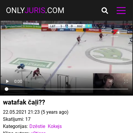
ONLY
JURIS
.COM
watafak čaļi??
22.05.2021 21:23 (5 years ago)
Skatījumi:
17
Kategorijas:
Dzēstie
Kokejs