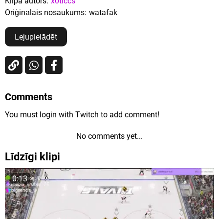
Klipa autors:
x0ticcs
Oriģinālais nosaukums:
watafak
Lejupielādēt
Comments
You must login with Twitch to add comment!
No comments yet...
Līdzīgi klipi
0:13