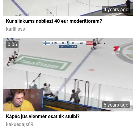
4 years ago
Kur slinkums nobliezt 40 eur moderātoram?
karlllisss
0:06
5 years ago
Kāpēc jūs vienmēr esat tik stulbi?
kakuedajs69