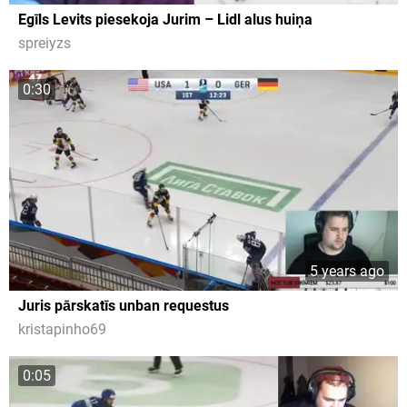
Egīls Levits piesekoja Jurim – Lidl alus huiņa
spreiyzs
0:30
5 years ago
Juris pārskatīs unban requestus
kristapinho69
0:05