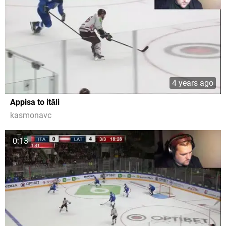
4 years ago
Appisa to itāli
kasmonavc
0:13