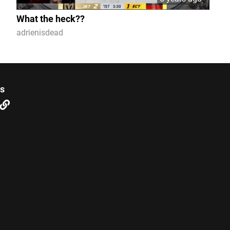
What the heck??
adrienisdead
us