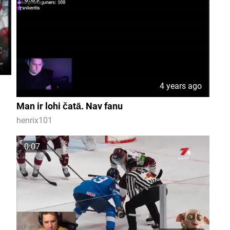
4 years ago
Man ir lohi čatā. Nav fanu
henrix101
0:07