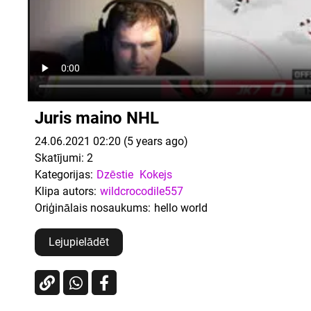
Juris maino NHL
24.06.2021 02:20 (5 years ago)
Skatījumi:
2
Kategorijas:
Dzēstie
Kokejs
Klipa autors:
wildcrocodile557
Oriģinālais nosaukums:
hello world
Lejupielādēt