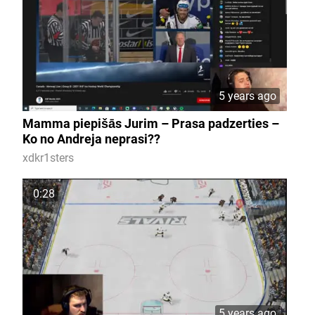
5 years ago
Mamma piepišās Jurim – Prasa padzerties –
Ko no Andreja neprasi??
xdkr1sters
0:28
5 years ago