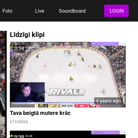
Foto
Live
Soundboard
LOGIN
Līdzīgi klipi
0:14
4 years ago
Tava beigtā mutere krāc
s1ndexs
0:39