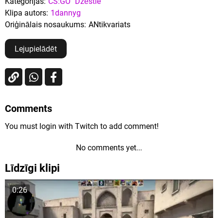
Kategorijas:
CS:GO
Dzēstie
Klipa autors:
1dannyg
Oriģinālais nosaukums:
ANtikvariats
Lejupielādēt
Comments
You must login with Twitch to add comment!
No comments yet...
Līdzīgi klipi
0:26