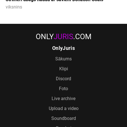
viksnins
ONLY
JURIS
.COM
OnlyJuris
Sākums
Klipi
Discord
Foto
Live archive
Upload a video
Soundboard