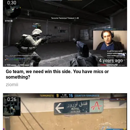
0:30
4 years ago
Go team, we need win this side. You have mics or
something?
ziomii
0:26