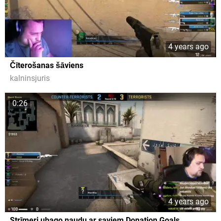
4 years ago
Čīterošanas šāviens
kalninsjuris
0:26
4 years ago
Strīmeri ubago naudu ar saviem Donation Goals