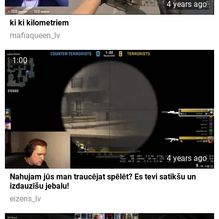
4 years ago
ki ki kilometriem
mafiaqueen_lv
1:00
4 years ago
Nahujam jūs man traucējat spēlēt? Es tevi satikšu un
izdauzīšu jebalu!
eizens_lv