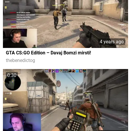
4 years ago
GTA CS:GO Edition – Davaj Bomzi mirsti!
thebenedictog
0:30