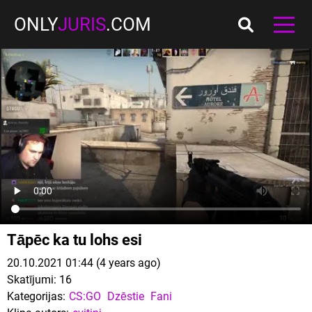
ONLY
JURIS
.COM
Tāpēc ka tu lohs esi
20.10.2021 01:44 (4 years ago)
Skatījumi:
16
Kategorijas:
CS:GO
Dzēstie
Fani