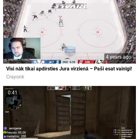
4 years ago
Visi nāk tikai apdirsties Jura virzienā – Paši esat vainīgi!
Crayonk
0:41