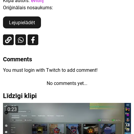
Klipa autors:
evitinj
Oriģinālais nosaukums:
Lejupielādēt
Comments
You must login with Twitch to add comment!
No comments yet...
Līdzīgi klipi
0:23