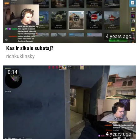
4 years ago
Kas ir sikais sukataj?
richkuklinsky
0:14
4 years ago