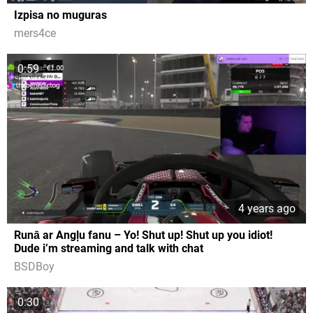
Izpisa no muguras
mers4ce
0:59
4 years ago
Runā ar Angļu fanu – Yo! Shut up! Shut up you idiot!
Dude i’m streaming and talk with chat
BSDBoy
0:30