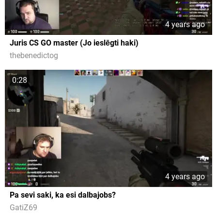
4 years ago
Juris CS GO master (Jo ieslēgti haki)
thebenedictog
0:28
4 years ago
Pa sevi saki, ka esi dalbajobs?
GatiZ69