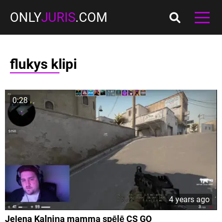
ONLY
JURIS
.COM
flukys klipi
0:28
4 years ago
Jeļena Kalniņa mamma spēlē CS GO