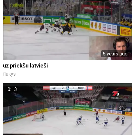
5 years ago
uz priekšu latvieši
flukys
0:13