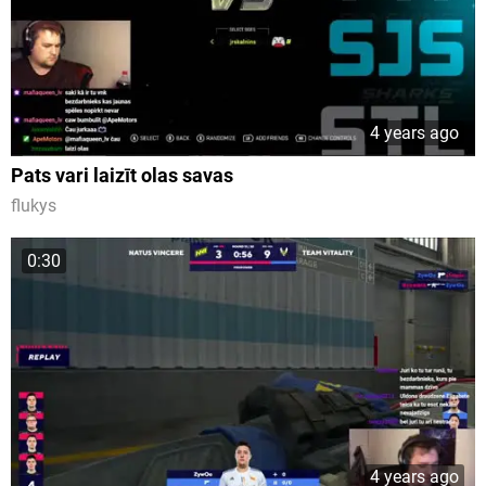
4 years ago
Pats vari laizīt olas savas
flukys
0:30
4 years ago