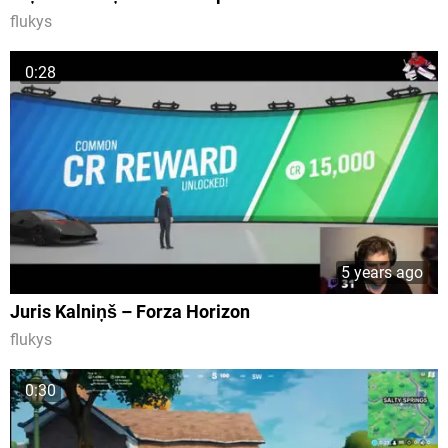
flukys
0:28
5 years ago
Juris Kalniņš – Forza Horizon
flukys
0:30