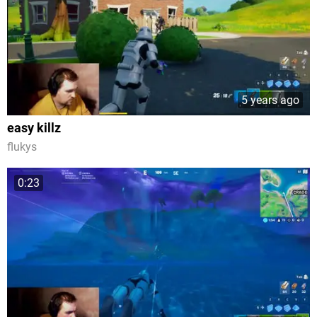
5 years ago
easy killz
flukys
0:23