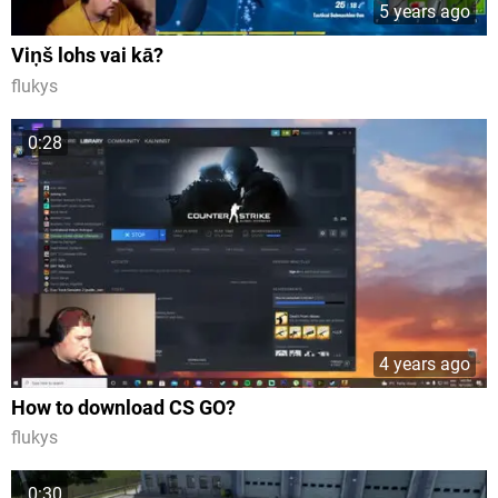
5 years ago
Viņš lohs vai kā?
flukys
0:28
4 years ago
How to download CS GO?
flukys
0:30