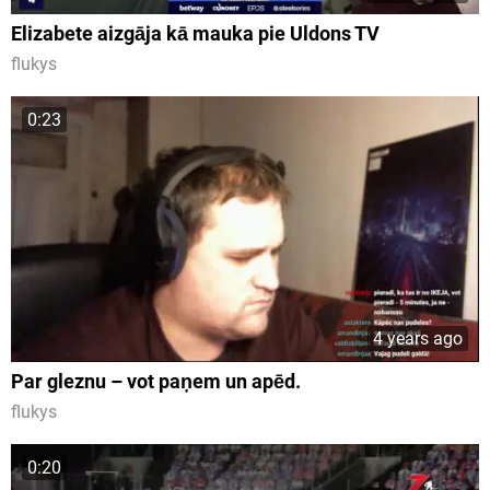
Elizabete aizgāja kā mauka pie Uldons TV
flukys
0:23
4 years ago
Par gleznu – vot paņem un apēd.
flukys
0:20