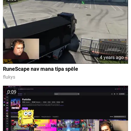
4 years ago
RuneScape nav mana tipa spēle
flukys
0:09