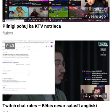
4 years ago
Pilnīgi pohuj ka KTV notrieca
flukys
0:40
4 years ago
Twitch chat rules – Bēbis nevar salasīt angliski