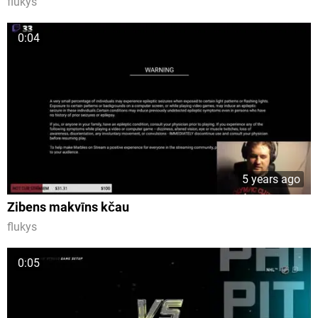
flukys
0:04
5 years ago
Zibens makvīns kčau
flukys
0:05