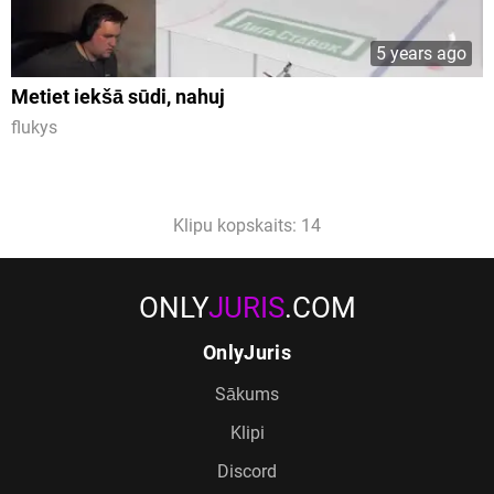
5 years ago
Metiet iekšā sūdi, nahuj
flukys
Klipu kopskaits: 14
ONLY
JURIS
.COM
OnlyJuris
Sākums
Klipi
Discord