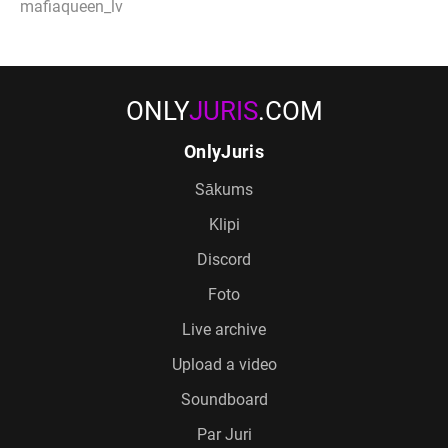
mafiaqueen_lv
ONLY
JURIS
.COM
OnlyJuris
Sākums
Klipi
Discord
Foto
Live archive
Upload a video
Soundboard
Par Juri