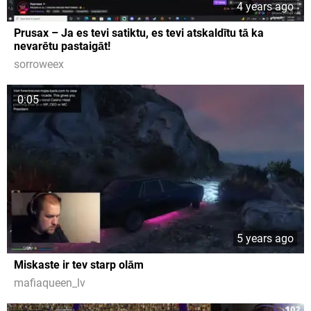
4 years ago
Prusax – Ja es tevi satiktu, es tevi atskaldītu tā ka
nevarētu pastaigāt!
sorroweex
0:05
5 years ago
Miskaste ir tev starp olām
mafiaqueen_lv