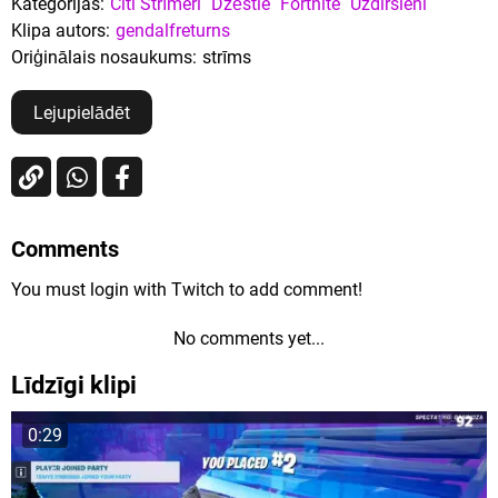
Kategorijas:
Citi Strīmeri
Dzēstie
Fortnite
Uzdirsieni
Klipa autors:
gendalfreturns
Oriģinālais nosaukums:
strīms
Lejupielādēt
Comments
You must login with Twitch to add comment!
No comments yet...
Līdzīgi klipi
0:29