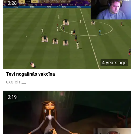
0:28
4 years ago
Tevi nogalinās vakcīna
exglefn__
0:19