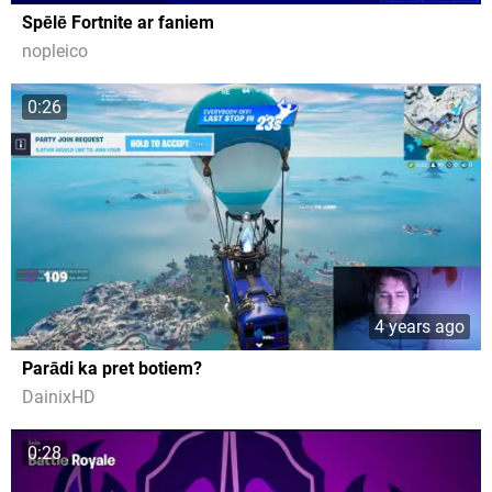
Spēlē Fortnite ar faniem
nopleico
0:26
4 years ago
Parādi ka pret botiem?
DainixHD
0:28