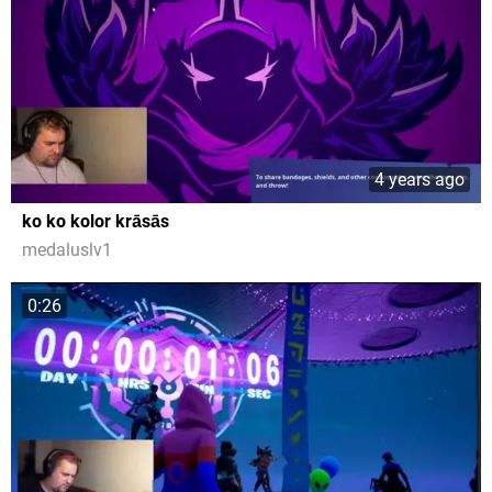
4 years ago
ko ko kolor krāsās
medaluslv1
0:26