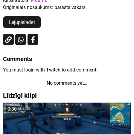
Klipa autors:
kruumz_
Oriģinālais nosaukums:
parasts vakars
Lejupielādēt
Comments
You must login with Twitch to add comment!
No comments yet...
Līdzīgi klipi
0:30