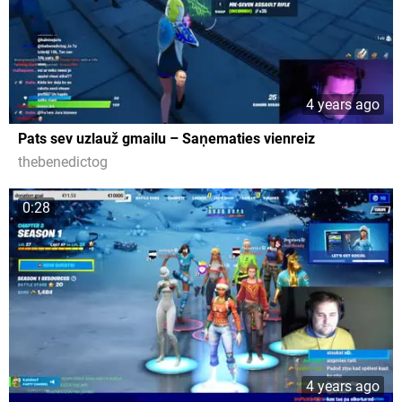
4 years ago
Pats sev uzlauž gmailu – Saņematies vienreiz
thebenedictog
0:28
4 years ago