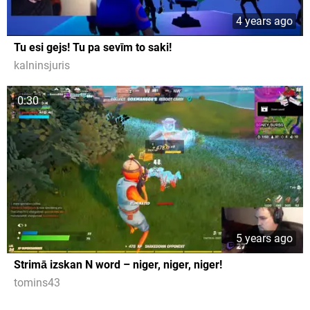
4 years ago
Tu esi gejs! Tu pa sevīm to saki!
kalninsjuris
0:30
5 years ago
Strimā izskan N word – niger, niger, niger!
tomins43