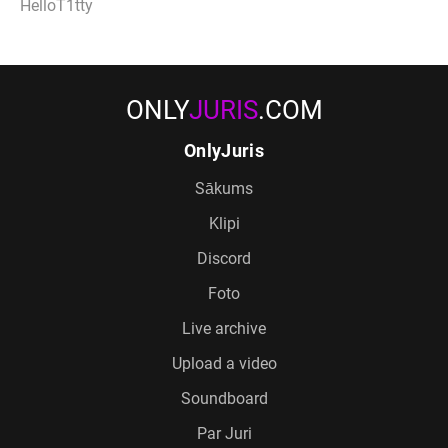
HelloT1tty
ONLY
JURIS
.COM
OnlyJuris
Sākums
Klipi
Discord
Foto
Live archive
Upload a video
Soundboard
Par Juri