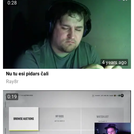
0:28
4 years ago
Nu tu esi pidars čali
Ray8r
0:19