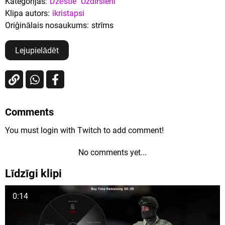
Kategorijas:
Dzēstie
Uzdirsieni
Klipa autors:
ikristapsi
Oriģinālais nosaukums:
strīms
Lejupielādēt
Comments
You must login with Twitch to add comment!
No comments yet...
Līdzīgi klipi
0:14