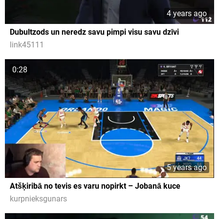
4 years ago
Dubultzods un neredz savu pimpi visu savu dzīvi
link45111
0:28
5 years ago
Atšķiribā no tevis es varu nopirkt – Jobanā kuce
kurpnieksgunars