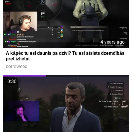
4 years ago
A kāpēc tu esi daunis pa dzīvi? Tu esi atsists dzemdībās
pret izlietni
sorroweex
0:30