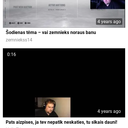
4 years ago
Šodienas tēma – vai zemnieks noraus banu
zemniekss14
0:16
4 years ago
Pats aizpises, ja tev nepatīk neskaties, tu sīkais dauni!