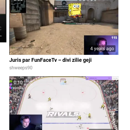
4 years ago
Juris par FunFaceTv – divi zilie geji
shweeps90
0:10