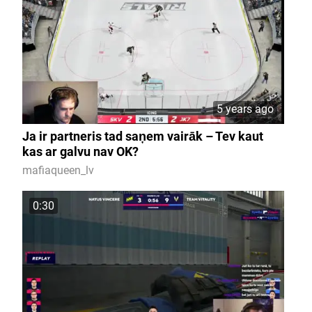
5 years ago
Ja ir partneris tad saņem vairāk – Tev kaut
kas ar galvu nav OK?
mafiaqueen_lv
0:30