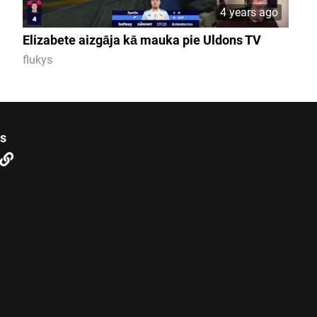
4 years ago
Elizabete aizgāja kā mauka pie Uldons TV
flukys
us