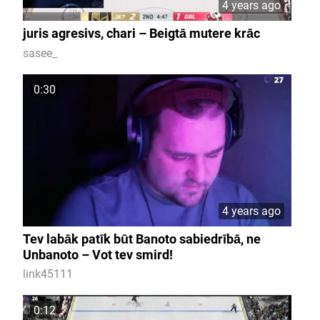
4 years ago
juris agresivs, chari – Beigtā mutere krāc
sasee_
0:30
4 years ago
Tev labāk patīk būt Banoto sabiedrībā, ne
Unbanoto – Vot tev smird!
link45111
0:12