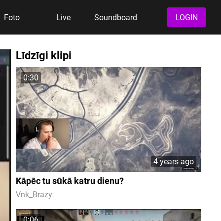
Foto
Live
Soundboard
LOGIN
Līdzīgi klipi
0:30
4 years ago
Kāpēc tu sūkā katru dienu?
Vnk_Brazy
0:06