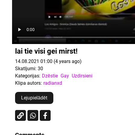
lai tie visi gei mirst!
14.08.2021 01:00 (4 years ago)
Skatījumi:
30
Kategorijas:
Dzēstie
Gay
Uzdirsieni
Klipa autors:
radianxd
Lejupielādēt
Comments