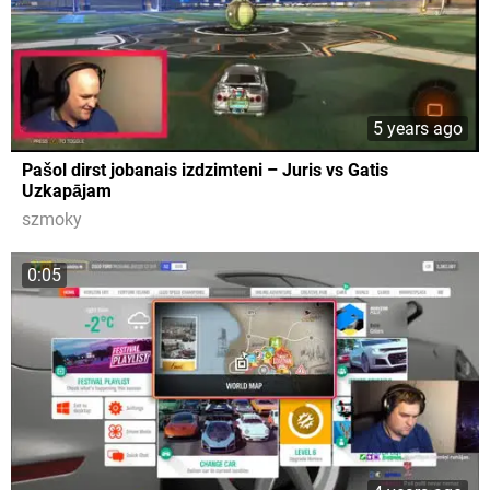
5 years ago
Pašol dirst jobanais izdzimteni – Juris vs Gatis
Uzkapājam
szmoky
0:05