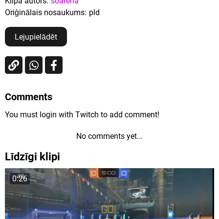
Klipa autors:
soarena
Oriģinālais nosaukums:
pld
Lejupielādēt
Comments
You must login with Twitch to add comment!
No comments yet...
Līdzīgi klipi
0:26