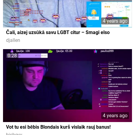
4 years ago
Čali, aizej uzsūkā savu LGBT citur – Smagi elso
djallen
0:28
4 years ago
Vot tu esi bēbis Blondais kurš vislaik rauj banus!
bisheyy