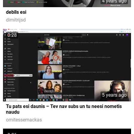
4 years ago
debīls esi
dimitrijsd
0:28
5 years ago
Tu pats esi daunis – Tev nav subs un tu neesi nometis
naudu
omitessemackas