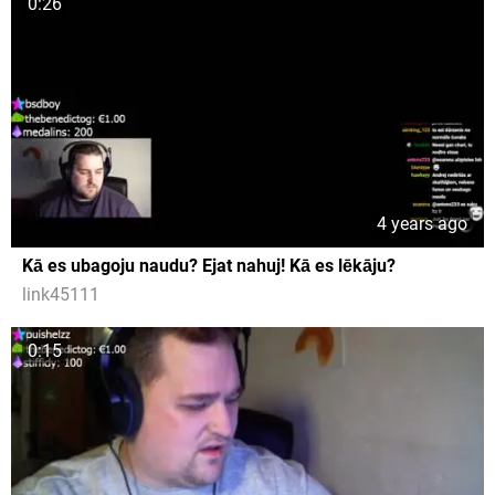
0:26
4 years ago
Kā es ubagoju naudu? Ejat nahuj! Kā es lēkāju?
link45111
0:15