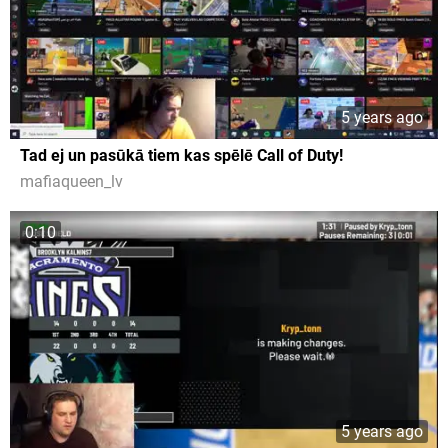
5 years ago
Tad ej un pasūkā tiem kas spēlē Call of Duty!
mafiaqueen_lv
0:10
5 years ago