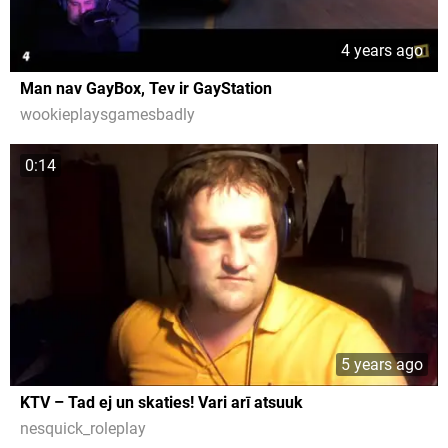
4 years ago
Man nav GayBox, Tev ir GayStation
wookieplaysgamesbadly
0:14
5 years ago
KTV – Tad ej un skaties! Vari arī atsuuk
nesquick_roleplay