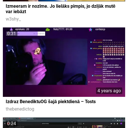
Izmeeram ir nozīme. Jo lielāks pimpis, jo dziļāk mutē
var iebāzt
w3shy_
0:31
4 years ago
Izdraz BenediktuOG šajā piektdienā – Tosts
thebenedictog
0:24