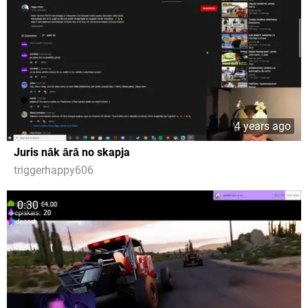
4 years ago
Juris nāk ārā no skapja
triggerhappy606
0:30