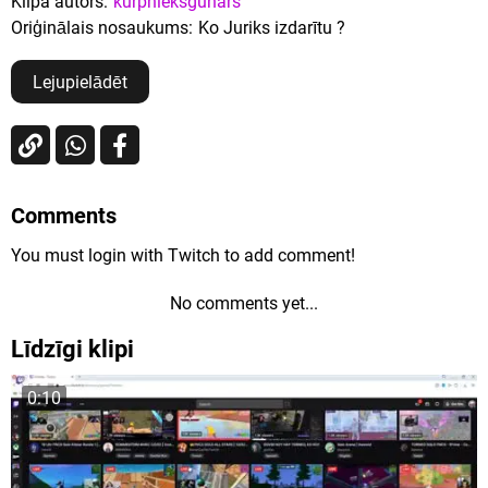
Klipa autors:
kurpnieksgunars
Oriģinālais nosaukums:
Ko Juriks izdarītu ?
Lejupielādēt
Comments
You must login with Twitch to add comment!
No comments yet...
Līdzīgi klipi
0:10