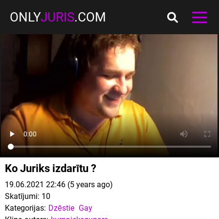
ONLY
JURIS
.COM
Ko Juriks izdarītu ?
19.06.2021 22:46 (5 years ago)
Skatījumi:
10
Kategorijas:
Dzēstie
Gay