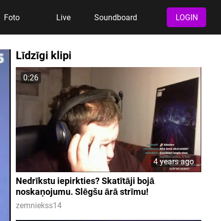
Foto
Live
Soundboard
LOGIN
Līdzīgi klipi
0:26
4 years ago
Nedrīkstu iepirkties? Skatītāji bojā
noskaņojumu. Slēgšu ārā strīmu!
zemniekss14