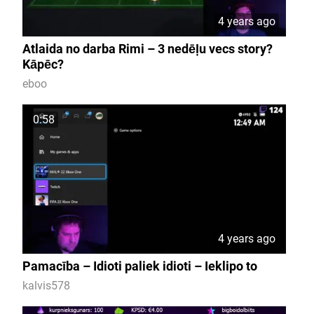
4 years ago
Atlaida no darba Rimi – 3 nedēļu vecs story?
Kāpēc?
eboo
0:58
4 years ago
Pamacība – Idioti paliek idioti – Ieklipo to
kalvis578