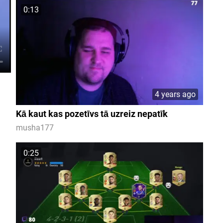
0:13
4 years ago
Kā kaut kas pozetīvs tā uzreiz nepatīk
musha177
0:25