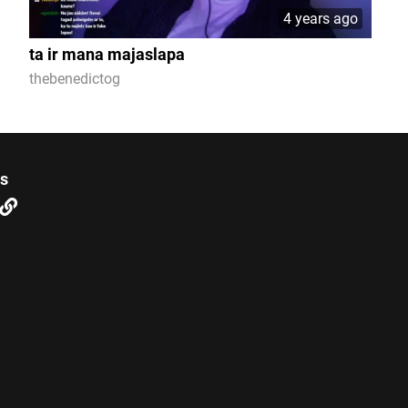
4 years ago
ta ir mana majaslapa
thebenedictog
us