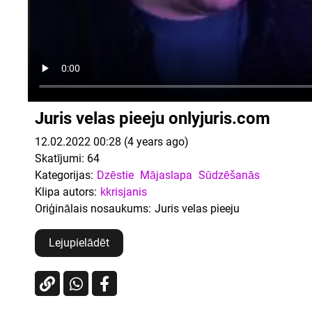
Juris velas pieeju onlyjuris.com
12.02.2022 00:28 (4 years ago)
Skatījumi:
64
Kategorijas:
Dzēstie
Mājaslapa
Sūdzēšanās
Klipa autors:
kkrisjanis
Oriģinālais nosaukums:
Juris velas pieeju
Lejupielādēt