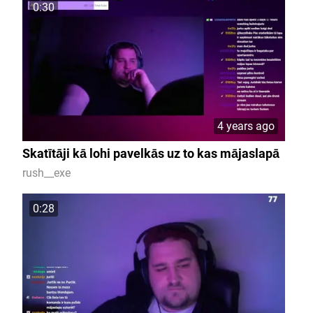
0:30
4 years ago
Skatītāji kā lohi pavelkās uz to kas mājaslapā
rush__exe
0:28