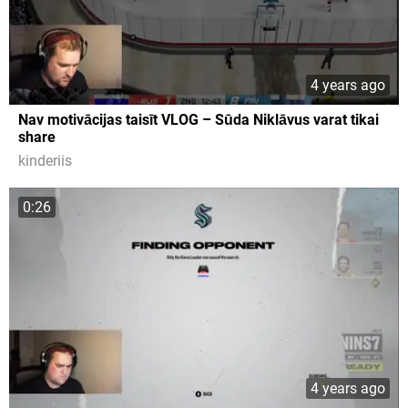
4 years ago
Nav motivācijas taisīt VLOG – Sūda Niklāvus varat tikai
share
kinderiis
0:26
4 years ago