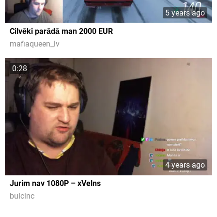
5 years ago
Cilvēki parādā man 2000 EUR
mafiaqueen_lv
0:28
4 years ago
Jurim nav 1080P – xVelns
bulcinc