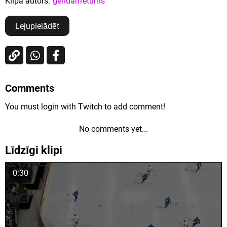
Klipa autors:
gendalfreturns
Lejupielādēt
Comments
You must login with Twitch to add comment!
No comments yet...
Līdzīgi klipi
0:30