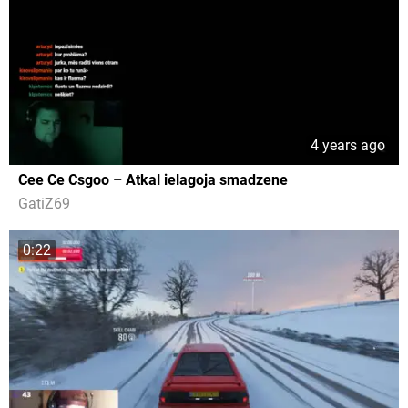
4 years ago
Cee Ce Csgoo – Atkal ielagoja smadzene
GatiZ69
0:22