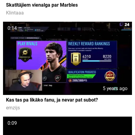
Skatītājiem vienalga par Marbles
Klintaaa
0:14
5 years ago
Kas tas pa likāko fanu, ja nevar pat subot?
emzijs
0:09