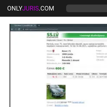
ONLY
JURIS
.COM