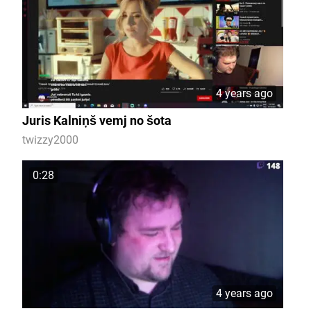
4 years ago
Juris Kalniņš vemj no šota
twizzy2000
0:28
4 years ago