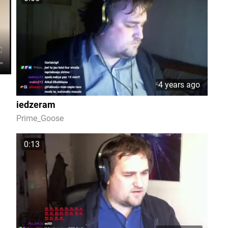
4 years ago
iedzeram
Prime_Goose
0:13