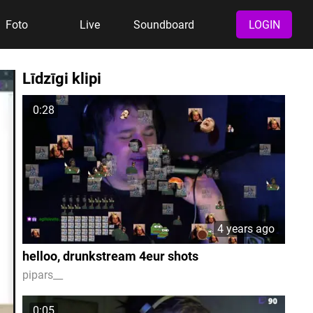
Foto
Live
Soundboard
LOGIN
Līdzīgi klipi
0:28
4 years ago
helloo, drunkstream 4eur shots
pipars__
0:05