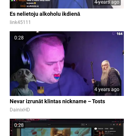
4 years ago
Es nelietoju alkoholu ikdienā
link45111
0:28
4 years ago
Nevar izrunāt klintas nickname – Tosts
DainixHD
0:28