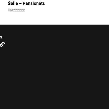
Šalle – Pansionāts
liarzzzzzz
us