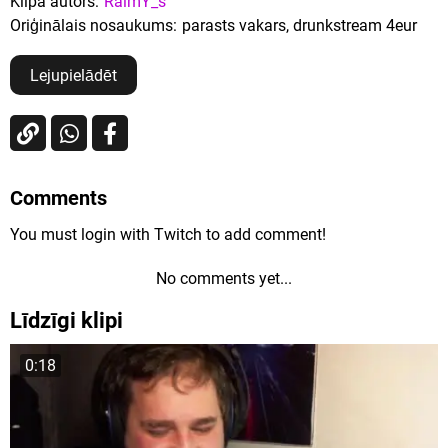
Klipa autors:
RaimY_s
Oriģinālais nosaukums:
parasts vakars, drunkstream 4eur
Lejupielādēt
Comments
You must login with Twitch to add comment!
No comments yet...
Līdzīgi klipi
0:18