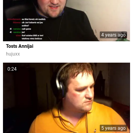
4 years ago
Tosts Annijai
hujuxx
0:24
5 years ago