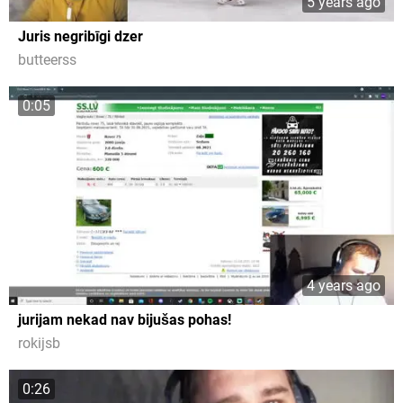
5 years ago
Juris negribīgi dzer
butteerss
0:05
4 years ago
jurijam nekad nav bijušas pohas!
rokijsb
0:26