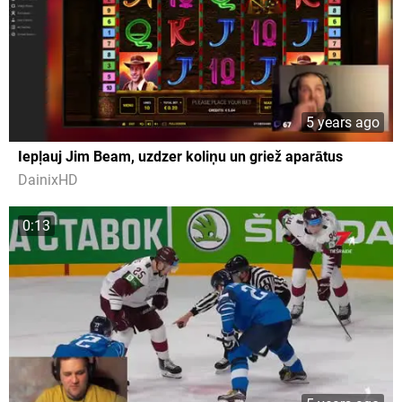
5 years ago
Iepļauj Jim Beam, uzdzer koliņu un griež aparātus
DainixHD
0:13