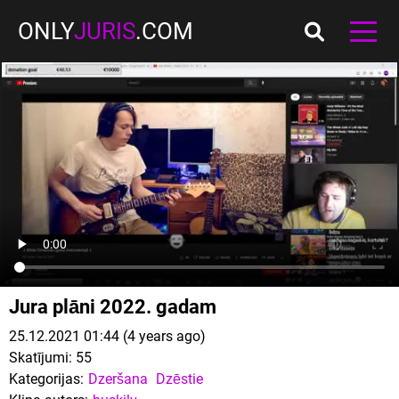
ONLY
JURIS
.COM
Jura plāni 2022. gadam
25.12.2021 01:44 (4 years ago)
Skatījumi:
55
Kategorijas:
Dzeršana
Dzēstie