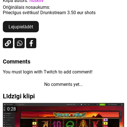
Klipa autors:
huskilv
Oriģinālais nosaukums:
Priecīgus svētkus! Drunkstream 3.50 eur shots
Lejupielādēt
Comments
You must login with Twitch to add comment!
No comments yet...
Līdzīgi klipi
0:28