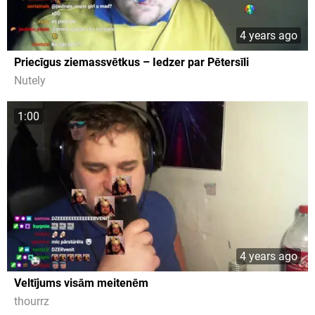
4 years ago
Priecīgus ziemassvētkus – Iedzer par Pētersīli
Nutely
1:00
4 years ago
Veltījums visām meitenēm
thourrz