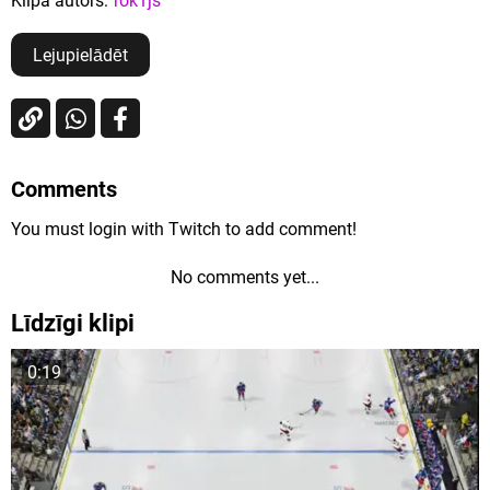
Klipa autors:
rok1js
Lejupielādēt
Comments
You must login with Twitch to add comment!
No comments yet...
Līdzīgi klipi
0:19