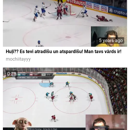
5 years ago
Huļi?? Es tevi atradīšu un atspardīšu! Man tavs vārds ir!
mochiitayyy
0:28