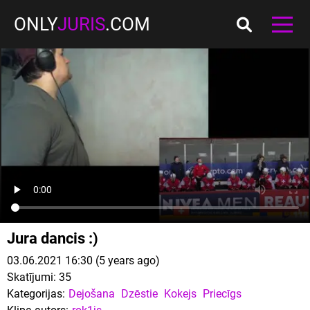
ONLY
JURIS
.COM
Jura dancis :)
03.06.2021 16:30 (5 years ago)
Skatījumi:
35
Kategorijas:
Dejošana
Dzēstie
Kokejs
Priecīgs