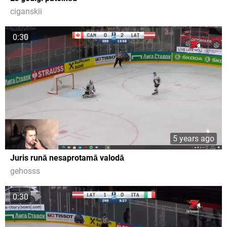
ciganskii
0:30
5 years ago
Juris runā nesaprotamā valodā
gehosss
0:30