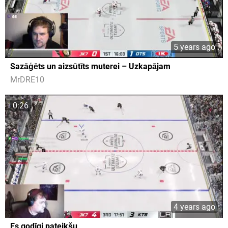
5 years ago
Sazāģēts un aizsūtīts muterei – Uzkapājam
MrDRE10
0:26
4 years ago
Es godīgi pateikšu