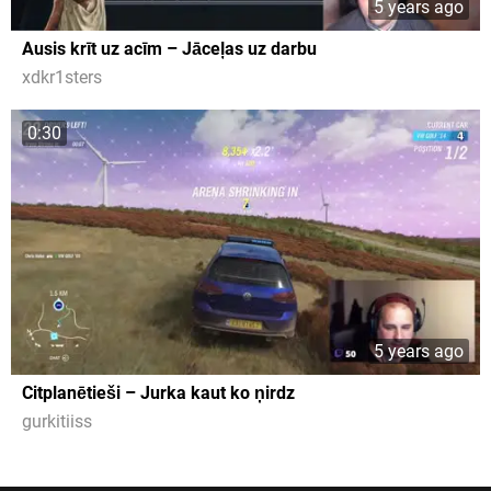
5 years ago
Ausis krīt uz acīm – Jāceļas uz darbu
xdkr1sters
0:30
5 years ago
Citplanētieši – Jurka kaut ko ņirdz
gurkitiiss