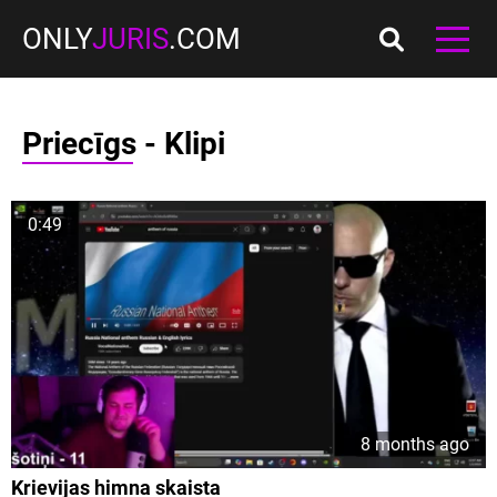
ONLY
JURIS
.COM
Priecīgs - Klipi
0:49
8 months ago
Krievijas himna skaista