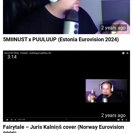
2 years ago
5MIINUST x PUULUUP (Estonia Eurovision 2024)
3:14
2 years ago
Fairytale – Juris Kalniņš cover (Norway Eurovision