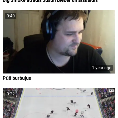
Big Smoke atradīs Justin Bieber un atskaldīs
0:40
1 year ago
Pūš burbuļus
0:22