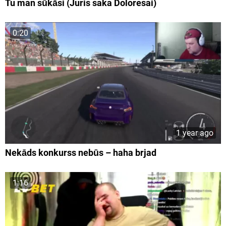
Tu man sūkāsi (Juris saka Doloresai)
0:20
1 year ago
Nekāds konkurss nebūs – haha brjad
1:16