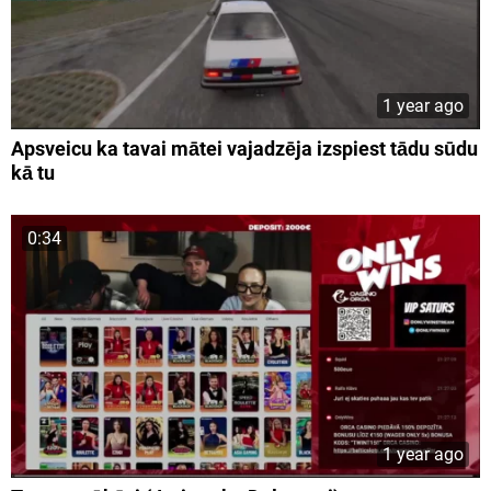
1 year ago
Apsveicu ka tavai mātei vajadzēja izspiest tādu sūdu
kā tu
0:34
1 year ago