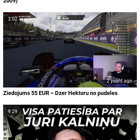
2009)
3:02
2 years ago
Ziedojums 55 EUR – Dzer Hektoru no pudeles
9:29