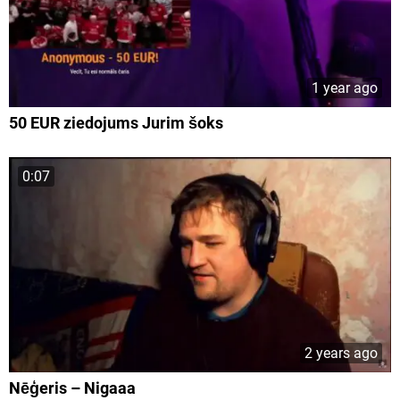
1 year ago
50 EUR ziedojums Jurim šoks
0:07
2 years ago
Nēģeris – Nigaaa