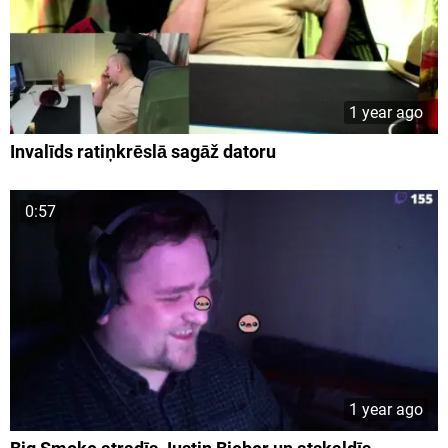
1 year ago
Invalīds ratiņkrēslā sagāž datoru
0:57
1 year ago