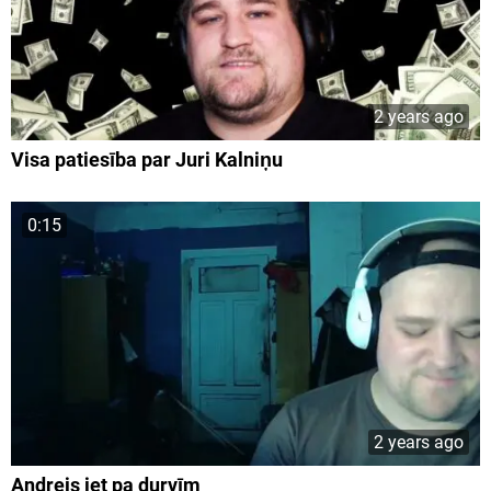
2 years ago
Visa patiesība par Juri Kalniņu
0:15
2 years ago
Andrejs iet pa durvīm