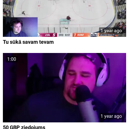
1 year ago
Tu sūkā savam tevam
1:00
1 year ago
50 GBP ziedojums