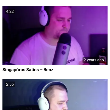
4:22
2 years ago
Singapūras Satīns – Benz
2:55