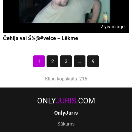
2 years ago
Čehija vai Š%@#veice – Lēkme
1
2
3
…
9
Klipu kopskaits: 216
ONLY
JURIS
.COM
OnlyJuris
Sākums