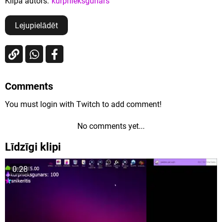
Klipa autors:
kurpnieksgunars
Lejupielādēt
Comments
You must login with Twitch to add comment!
No comments yet...
Līdzīgi klipi
0:28