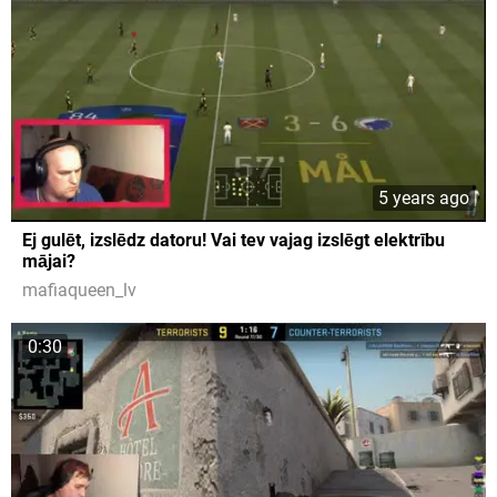
5 years ago
Ej gulēt, izslēdz datoru! Vai tev vajag izslēgt elektrību
mājai?
mafiaqueen_lv
0:30