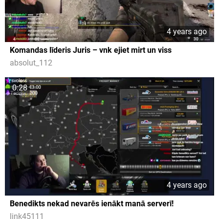
4 years ago
Komandas līderis Juris – vnk ejiet mirt un viss
absolut_112
0:28
4 years ago
Benedikts nekad nevarēs ienākt manā serverī!
link45111