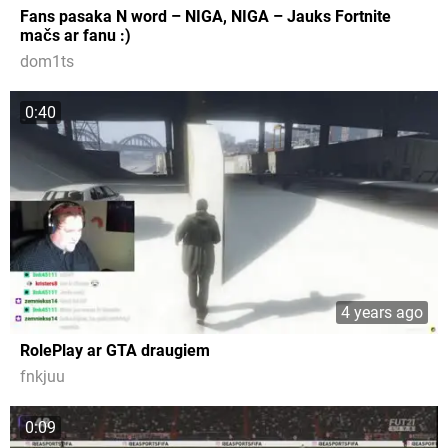
Fans pasaka N word – NIGA, NIGA – Jauks Fortnite
mačs ar fanu :)
dom1ts
0:40
4 years ago
RolePlay ar GTA draugiem
fnkjuu
0:09