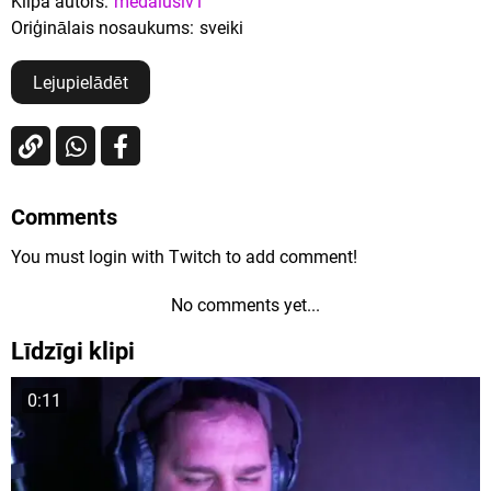
Klipa autors:
medaluslv1
Oriģinālais nosaukums:
sveiki
Lejupielādēt
Comments
You must login with Twitch to add comment!
No comments yet...
Līdzīgi klipi
0:11