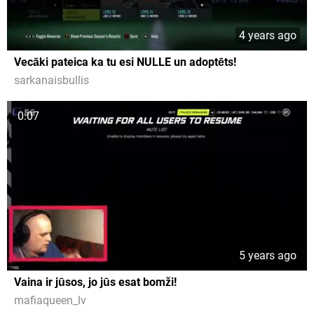
4 years ago
Vecāki pateica ka tu esi NULLE un adoptēts!
sarkanaisbullis
0:07
5 years ago
Vaina ir jūsos, jo jūs esat bomži!
mafiaqueen_lv