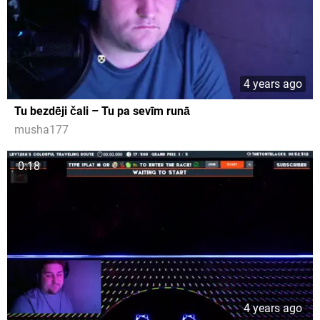
4 years ago
Tu bezdēji čali – Tu pa sevīm runā
musha177
0:18
4 years ago