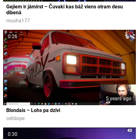
Gejiem ir jāmirst – Čuvaki kas bāž viens otram desu
dibenā
musha177
0:26
5 years ago
Blondais – Lohs pa dzīvi
celldope
0:30