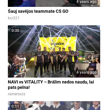
4 years ago
Šauj savējos teammate CS GO
krz321
0:30
4 years ago
NAVI vs VITALITY – Brālim nedos naudu, lai
pats pelna!
rainersszz
0:11