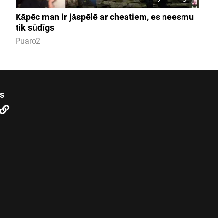
Kāpēc man ir jāspēlē ar cheatiem, es neesmu
tik sūdīgs
Puaro2
us