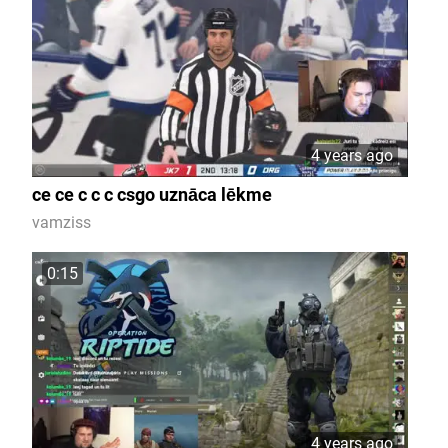
4 years ago
ce ce c c c csgo uznāca lēkme
vamziss
0:15
4 years ago