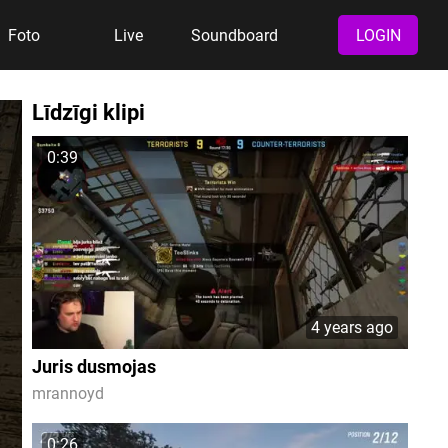
Foto
Live
Soundboard
LOGIN
Līdzīgi klipi
0:39
4 years ago
Juris dusmojas
mrannoyd
0:26