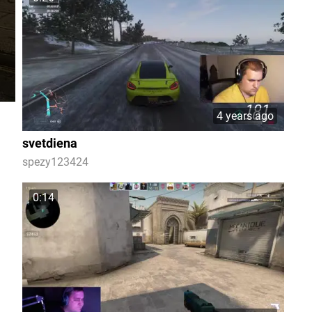
4 years ago
svetdiena
spezy123424
0:14