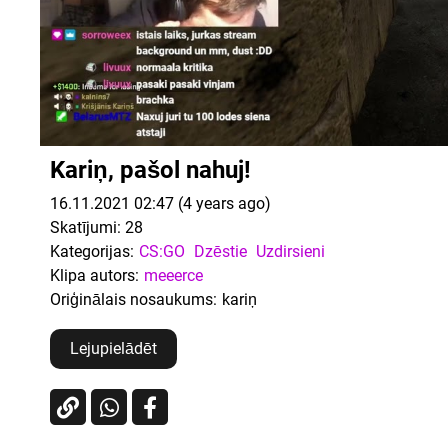
Kariņ, pašol nahuj!
16.11.2021 02:47 (4 years ago)
Skatījumi:
28
Kategorijas:
CS:GO
Dzēstie
Uzdirsieni
Klipa autors:
meeerce
Oriģinālais nosaukums:
kariņ
Lejupielādēt