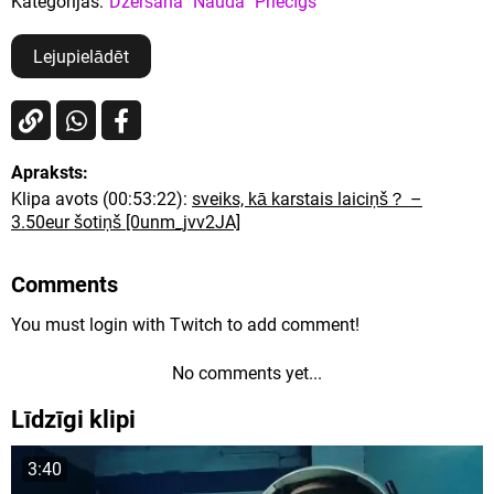
Kategorijas:
Dzeršana
Nauda
Priecīgs
Lejupielādēt
Apraksts:
Klipa avots (00:53:22):
sveiks, kā karstais laiciņš？ –
3.50eur šotiņš [0unm_jvv2JA]
Comments
You must login with Twitch to add comment!
No comments yet...
Līdzīgi klipi
3:40