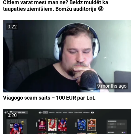
Citiem varat mest man ne? Beidz muldēt ka
taupaties ziemīšiem. Bomžu auditorija 🤬
0:22
9 months ago
Viagogo scam saits – 100 EUR par LoL
0:20