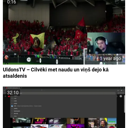
0:16
1 year ago
UldonsTV – Cilvēki met naudu un viņš dejo kā
atsaldenis
32:10