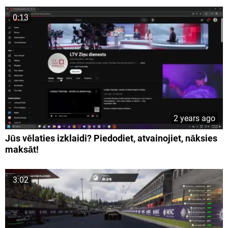
0:13
2 years ago
Jūs vēlaties izklaidi? Piedodiet, atvainojiet, nāksies
maksāt!
3:02