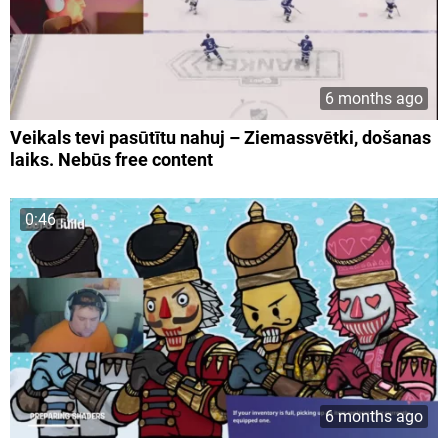
6 months ago
Veikals tevi pasūtītu nahuj – Ziemassvētki, došanas
laiks. Nebūs free content
0:46
6 months ago