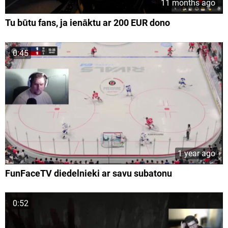
11 months ago
Tu būtu fans, ja ienāktu ar 200 EUR dono
0:45
1 year ago
FunFaceTV diedelnieki ar savu subatonu
0:52