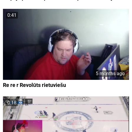
0:41
5 months ago
Re re r Revolūts rietuviešu
0:18