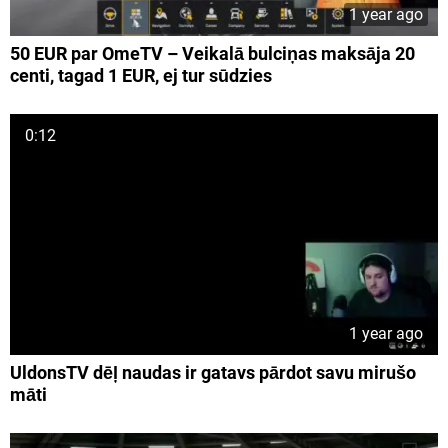
1 year ago
50 EUR par OmeTV – Veikalā bulciņas maksāja 20
centi, tagad 1 EUR, ej tur sūdzies
0:12
1 year ago
UldonsTV dēļ naudas ir gatavs pārdot savu mirušo
māti