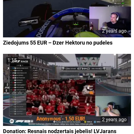
2 years ago
Ziedojums 55 EUR – Dzer Hektoru no pudeles
1:15
2 years ago
Donation: Resnais nodzertais jebelis! LVJarans