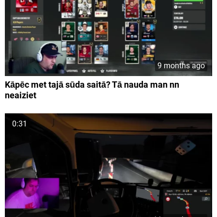
9 months ago
Kāpēc met tajā sūda saitā? Tā nauda man nn
neaiziet
0:31