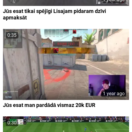
Jūs esat tikai spējīgi Lisajam pidaram dzīvi
apmaksāt
0:35
1 year ago
Jūs esat man pardādā vismaz 20k EUR
0:30