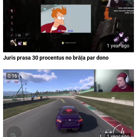
1 year ago
Juris prasa 30 procentus no brāļa par dono
0:16
1 year ago