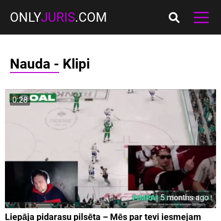
ONLY
JURIS
.COM
Nauda - Klipi
0:28
5 months ago
Liepāja pidarasu pilsēta – Mēs par tevi iesmejam