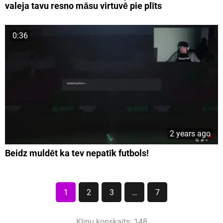
valeja tavu resno māsu virtuvē pie plīts
0:36
2 years ago
Beidz muldēt ka tev nepatīk futbols!
1
2
3
…
7
Klipu kopskaits: 148