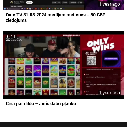
1 year ago
Ome TV 31.08.2024 medījam meitenes + 50 GBP
ziedojums
0:11
1 year ago
Cīņa par dildo – Juris dabū pļauku