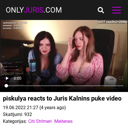
ONLY
JURIS
.COM
piskulya reacts to Juris Kalnins puke video
19.06.2022 21:27 (4 years ago)
Skatījumi:
932
Kategorijas:
Citi Strīmeri
Meitenes