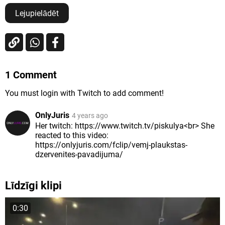
Lejupielādēt
1 Comment
You must login with Twitch to add comment!
OnlyJuris
4 years ago
Her twitch: https://www.twitch.tv/piskulya<br> She
reacted to this video:
https://onlyjuris.com/fclip/vemj-plaukstas-
dzervenites-pavadijuma/
Līdzīgi klipi
0:30