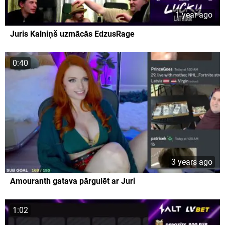
1 year ago
Juris Kalniņš uzmācās EdzusRage
0:40
3 years ago
Amouranth gatava pārgulēt ar Juri
1:02