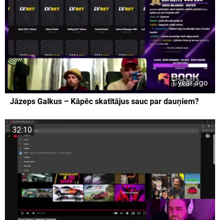
1 year ago
Jāzeps Galkus – Kāpēc skatītājus sauc par dauņiem?
32:10