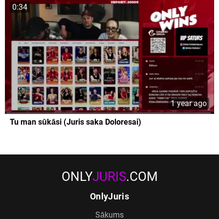
0:34
1 year ago
Tu man sūkāsi (Juris saka Doloresai)
ONLY
JURIS
.COM
OnlyJuris
Sākums