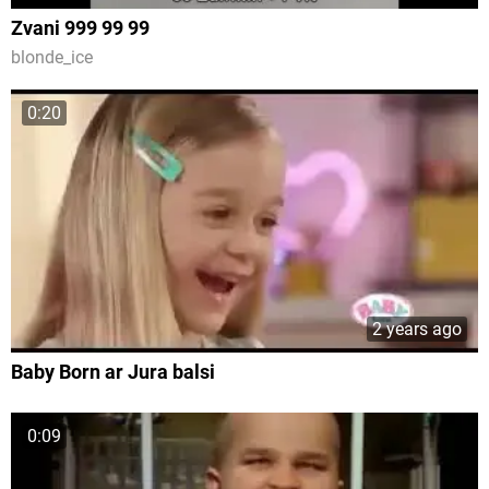
Zvani 999 99 99
blonde_ice
0:20
2 years ago
Baby Born ar Jura balsi
0:09