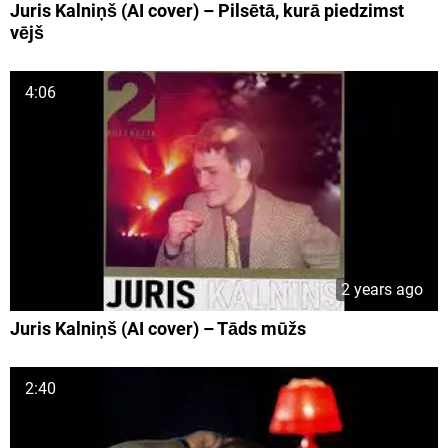
Juris Kalniņš (AI cover) – Pilsētā, kurā piedzimst
vējš
4:06
2 years ago
Juris Kalniņš (AI cover) – Tāds mūžs
2:40