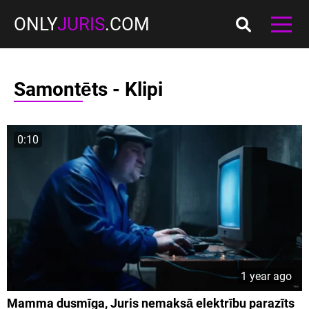
ONLY
JURIS
.COM
Samontēts - Klipi
0:10
1 year ago
Mamma dusmīga, Juris nemaksā elektrību parazīts