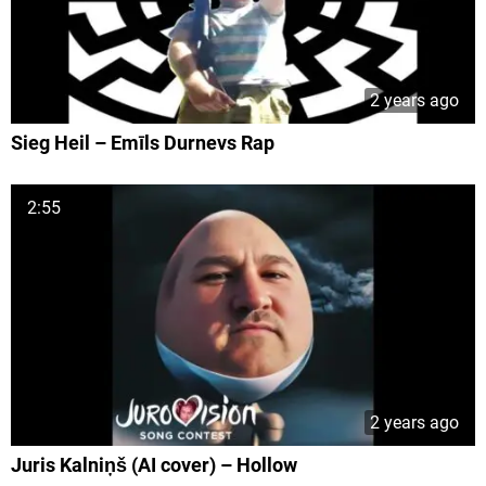
2 years ago
Sieg Heil – Emīls Durnevs Rap
2:55
2 years ago
Juris Kalniņš (AI cover) – Hollow