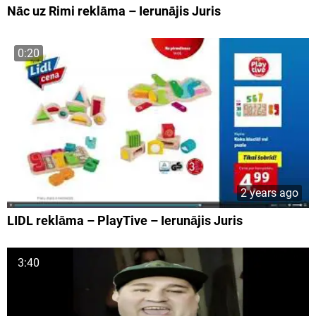
Nāc uz Rimi reklāma – Ierunājis Juris
0:20
2 years ago
LIDL reklāma – PlayTive – Ierunājis Juris
3:40