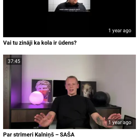
1 year ago
Vai tu zināji ka kola ir ūdens?
37:45
1 year ago
Par strīmeri Kalniņš – SAŠA