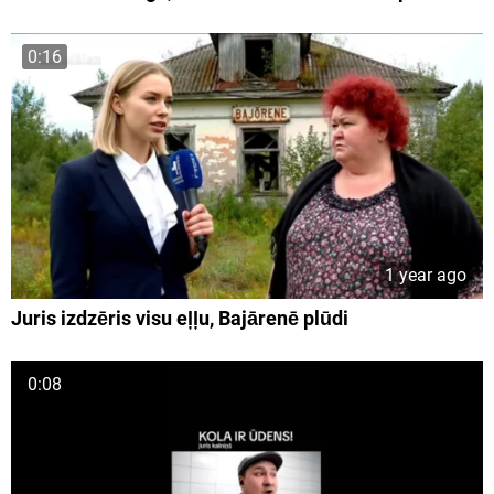
0:16
1 year ago
Juris izdzēris visu eļļu, Bajārenē plūdi
0:08