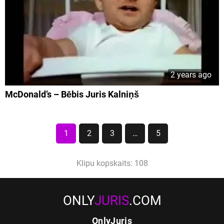
2 years ago
McDonald’s – Bēbis Juris Kalniņš
1
2
3
…
5
Klipu kopskaits: 108
ONLY
JURIS
.COM
OnlyJuris