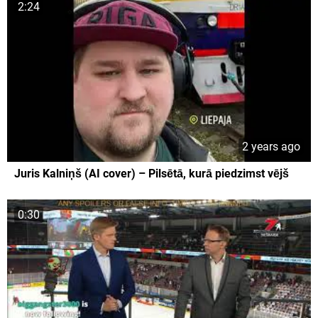
2:24
2 years ago
Juris Kalniņš (AI cover) – Pilsētā, kurā piedzimst vējš
0:30