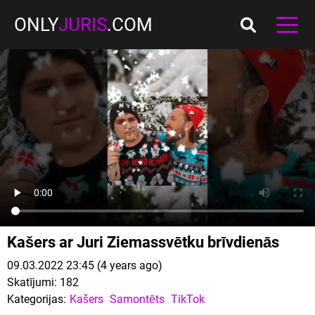
ONLY
JURIS
.COM
Kašers ar Juri Ziemassvētku brīvdienās
09.03.2022 23:45 (4 years ago)
Skatījumi:
182
Kategorijas:
Kašers
Samontēts
TikTok