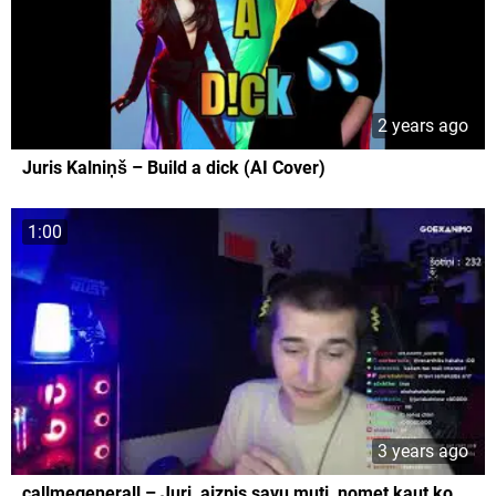
2 years ago
Juris Kalniņš – Build a dick (AI Cover)
1:00
3 years ago
callmegenerall – Juri, aizpis savu muti, nomet kaut ko