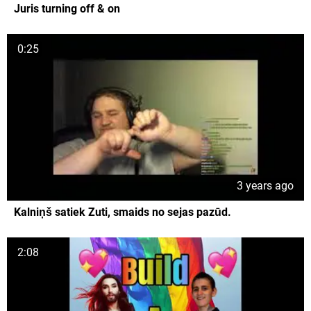
Juris turning off & on
0:25
3 years ago
Kalniņš satiek Zuti, smaids no sejas pazūd.
2:08