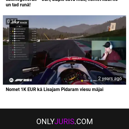
un tad runā!
0:34
2 years ago
Nomet 1K EUR kā Lisajam Pidaram viesu mājai
ONLY
JURIS
.COM