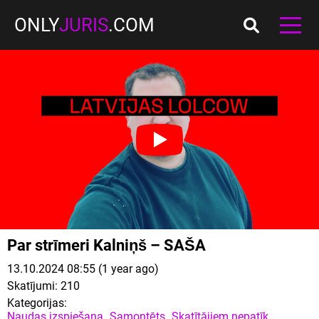
ONLY
JURIS
.COM
Par strīmeri Kalniņš – SAŠA
13.10.2024 08:55 (1 year ago)
Skatījumi:
210
Kategorijas:
Naudas izspiešana
Samontēts
Skatītājiem nepatīk