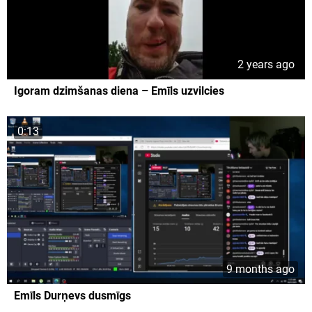
2 years ago
Igoram dzimšanas diena – Emīls uzvilcies
0:13
9 months ago
Emīls Durņevs dusmīgs