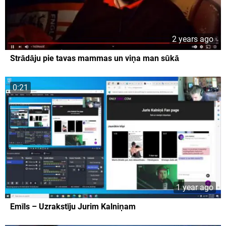
2 years ago
Strādāju pie tavas mammas un viņa man sūkā
0:21
1 year ago
Emīls – Uzrakstīju Jurim Kalniņam