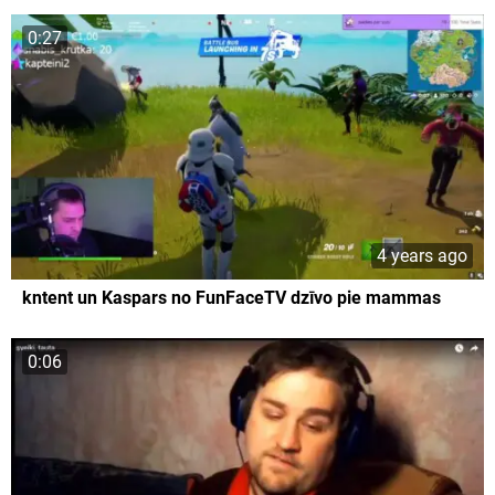
0:27
4 years ago
kntent un Kaspars no FunFaceTV dzīvo pie mammas
0:06