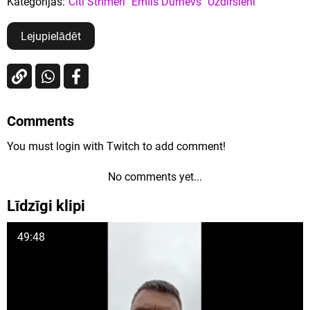
Kategorijas:
Citi Strīmeri
Emīls Durnevs
Uzdirsieni
Lejupielādēt
Comments
You must login with Twitch to add comment!
No comments yet...
Līdzīgi klipi
49:48