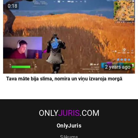
0:18
2 years ago
Tava māte bija slima, nomira un viņu izvaroja morgā
ONLY
JURIS
.COM
OnlyJuris
Sākums