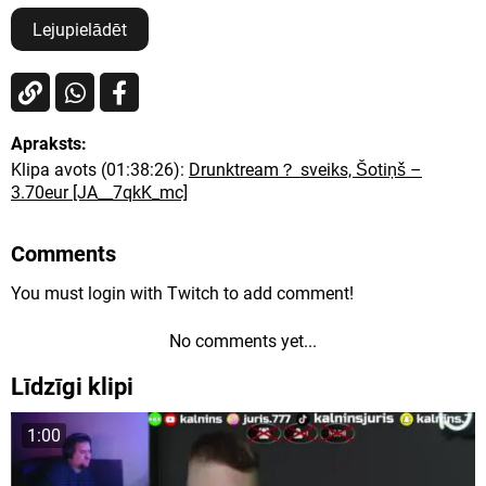
Lejupielādēt
Apraksts:
Klipa avots (01:38:26):
Drunktream？ sveiks, Šotiņš –
3.70eur [JA__7qkK_mc]
Comments
You must login with Twitch to add comment!
No comments yet...
Līdzīgi klipi
1:00