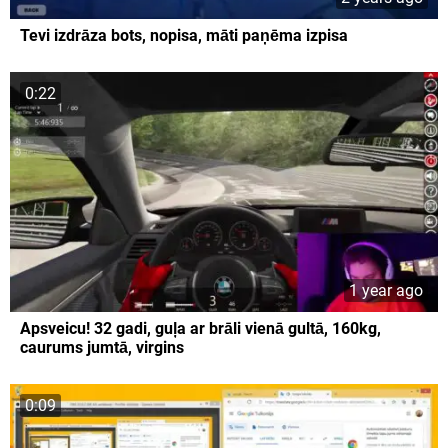
Tevi izdrāza bots, nopisa, māti paņēma izpisa
0:22
1 year ago
Apsveicu! 32 gadi, guļa ar brāli vienā gultā, 160kg,
caurums jumtā, virgins
0:09