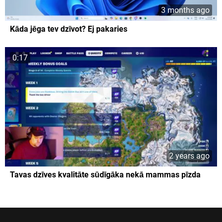
3 months ago
Kāda jēga tev dzīvot? Ej pakaries
0:17
2 years ago
Tavas dzīves kvalitāte sūdīgāka nekā mammas pīzda