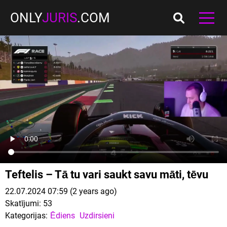
ONLY
JURIS
.COM
Teftelis – Tā tu vari saukt savu māti, tēvu
22.07.2024 07:59 (2 years ago)
Skatījumi:
53
Kategorijas:
Ēdiens
Uzdirsieni