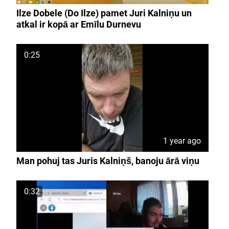
Ilze Dobele (Do Ilze) pamet Juri Kalniņu un
atkal ir kopā ar Emīlu Durnevu
0:25
1 year ago
Man pohuj tas Juris Kalniņš, banoju ārā viņu
0:32