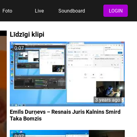
Foto
Live
Soundboard
LOGIN
Līdzīgi klipi
0:07
3 years ago
Emīls Durņevs – Resnais Juris Kalnins Smird
Taka Bomzis
0:07