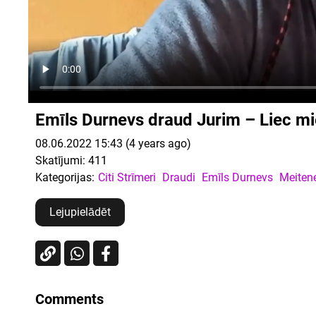
Emīls Durnevs draud Jurim – Liec mierā
08.06.2022 15:43 (4 years ago)
Skatījumi:
411
Kategorijas:
Citi Strīmeri
Draudi
Emīls Durnevs
Meiten
Lejupielādēt
Comments