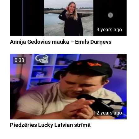
3 years ago
Annija Gedovius mauka – Emīls Durņevs
0:38
2 years ago
Piedzēries Lucky Latvian strīmā