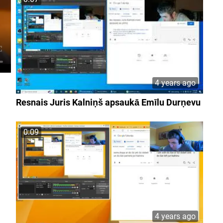
4 years ago
Resnais Juris Kalniņš apsaukā Emīlu Durņevu
0:09
4 years ago