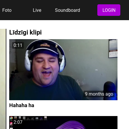
Foto
Live
Soundboard
LOGIN
Līdzīgi klipi
0:11
9 months ago
Hahaha ha
2:07