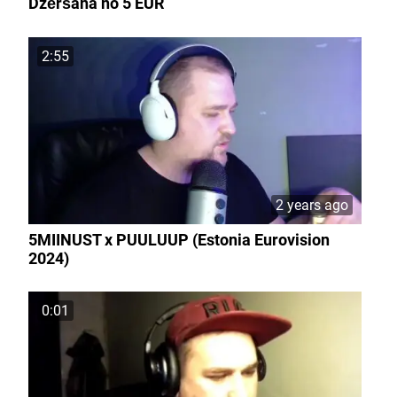
Dzēršana no 5 EUR
2:55
2 years ago
5MIINUST x PUULUUP (Estonia Eurovision
2024)
0:01