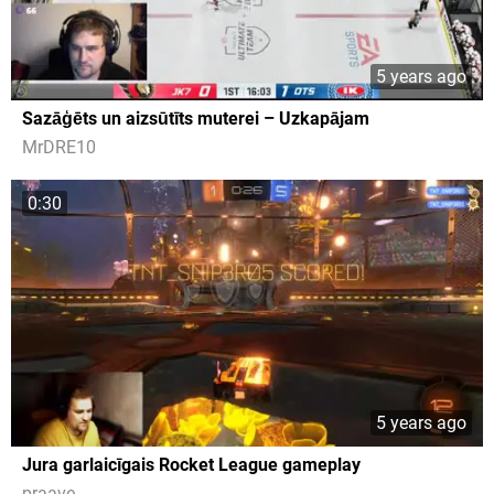
5 years ago
Sazāģēts un aizsūtīts muterei – Uzkapājam
MrDRE10
0:30
5 years ago
Jura garlaicīgais Rocket League gameplay
praave_