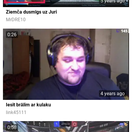
5 years ago
Ziemča dusmīgs uz Juri
MrDRE10
0:26
4 years ago
Iesit brālim ar kulaku
link45111
0:58