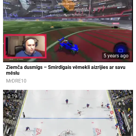
5 years ago
Ziemča dusmīgs – Smirdīgais vēmekli aizrijies ar savu
mēslu
MrDRE10
0:19