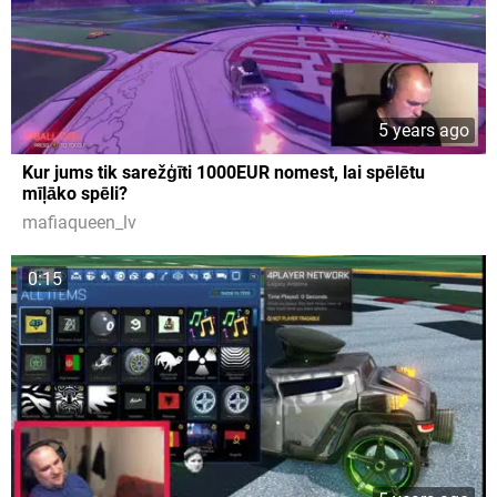
5 years ago
Kur jums tik sarežģīti 1000EUR nomest, lai spēlētu
mīļāko spēli?
mafiaqueen_lv
0:15