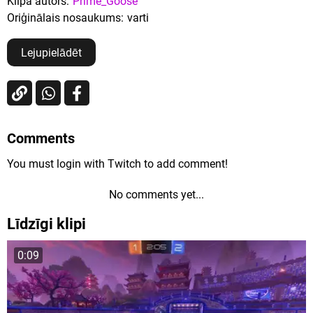
Klipa autors:
Prime_Goose
Oriģinālais nosaukums:
varti
Lejupielādēt
Comments
You must login with Twitch to add comment!
No comments yet...
Līdzīgi klipi
0:09