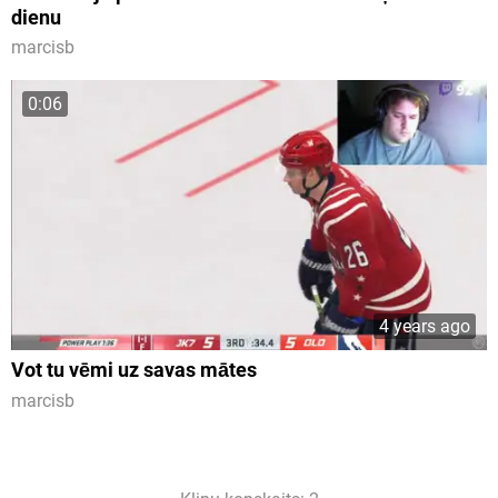
dienu
marcisb
0:06
4 years ago
Vot tu vēmi uz savas mātes
marcisb