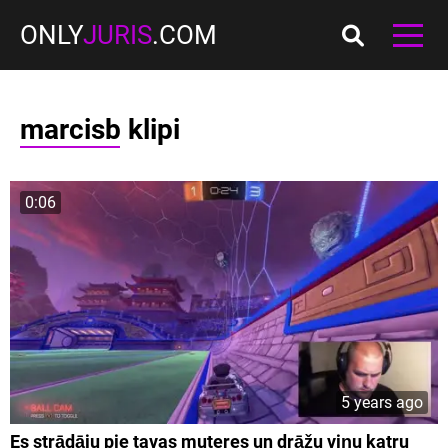
ONLY
JURIS
.COM
marcisb klipi
0:06
5 years ago
Es strādāju pie tavas muteres un drāžu viņu katru