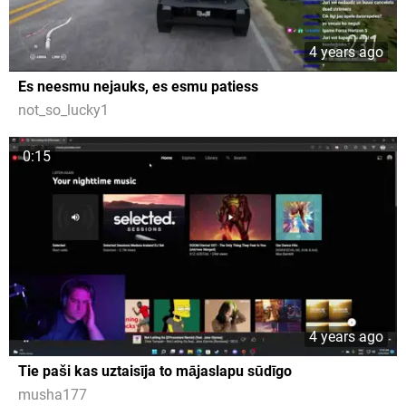
4 years ago
Es neesmu nejauks, es esmu patiess
not_so_lucky1
0:15
4 years ago
Tie paši kas uztaisīja to mājaslapu sūdīgo
musha177