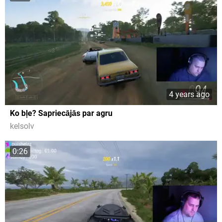
4 years ago
Ko bļe? Sapriecājās par agru
kelsolv
0:26