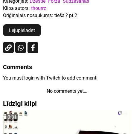
Kategorijas:
Dzēstie
Forza
Sūdzēšanās
Klipa autors:
thourrz
Oriģinālais nosaukums:
tiešā'? pt.2
Lejupielādēt
Comments
You must login with Twitch to add comment!
No comments yet...
Līdzīgi klipi
0:31