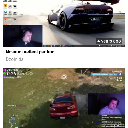
4 years ago
Nosauc meiteni par kuci
Dzoinitis
0:26