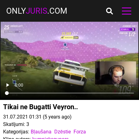
ONLY
JURIS
.COM
Tikai ne Bugatti Veyron..
31.07.2021 01:31 (5 years ago)
Skatījumi:
3
Kategorijas:
Bļaušana
Dzēstie
Forza