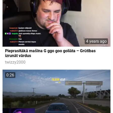
4 years ago
Pieprasītākā mašīna G ggo goo goliāta – Grūtības
izrunāt vārdus
twizzy2000
0:26