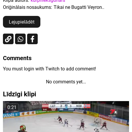
Klipa autors:
kurpnieksgunars
Oriģinālais nosaukums:
Tikai ne Bugatti Veyron..
Lejupielādēt
Comments
You must login with Twitch to add comment!
No comments yet...
Līdzīgi klipi
0:21