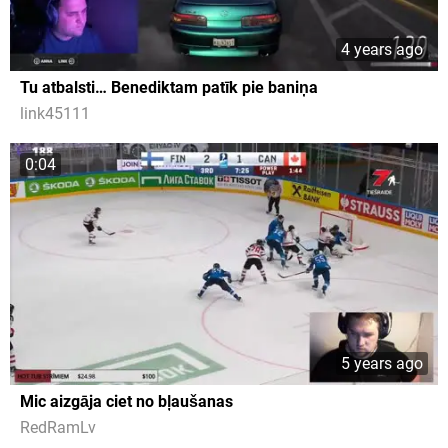
4 years ago
Tu atbalsti… Benediktam patīk pie baniņa
link45111
0:04
5 years ago
Mic aizgāja ciet no bļaušanas
RedRamLv