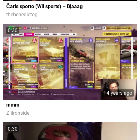
Čaris sporto (Wii sports) – Bļaaaģ
thebenedictog
0:30
4 years ago
mmm
ZiiIronside
0:30