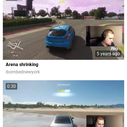
5 years ago
Arena shrinking
ibombednewyork
0:30