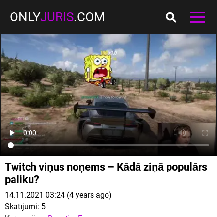
ONLY
JURIS
.COM
Twitch viņus noņems – Kādā ziņā populārs
paliku?
14.11.2021 03:24 (4 years ago)
Skatījumi:
5