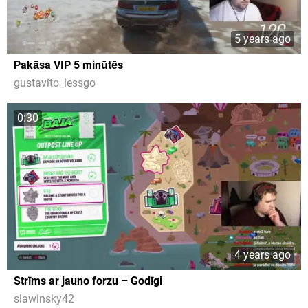
5 years ago
Pakāsa VIP 5 minūtēs
gustavito_lessgo
0:30
4 years ago
Strīms ar jauno forzu – Godīgi
slawinsky42