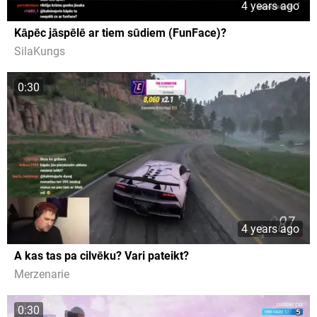
4 years ago
Kāpēc jāspēlē ar tiem sūdiem (FunFace)?
SilaKungs
0:30
4 years ago
A kas tas pa cilvēku? Vari pateikt?
Merzenarie
0:30