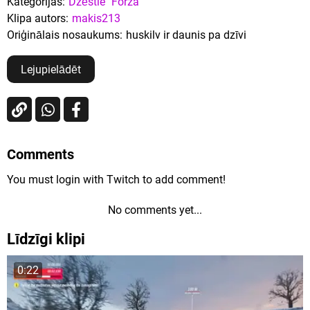
Kategorijas:
Dzēstie
Forza
Klipa autors:
makis213
Oriģinālais nosaukums:
huskilv ir daunis pa dzīvi
Lejupielādēt
Comments
You must login with Twitch to add comment!
No comments yet...
Līdzīgi klipi
0:22