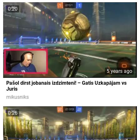
0:20
5 years ago
Pašol dirst jobanais izdzimteni! – Gatis Uzkapājam vs
Juris
mikusniks
0:26