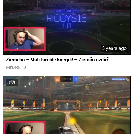
5 years ago
Ziemcha – Muti turi bļe kverpli! – Ziemča uzdirš
MrDRE10
0:20