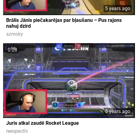
5 years ago
Brālis Jānis piečakarējas par bļaušanu – Pus rajons
nahuj dzird
szmoky
0:28
5 years ago
Juris atkal zaudē Rocket League
reespectlv