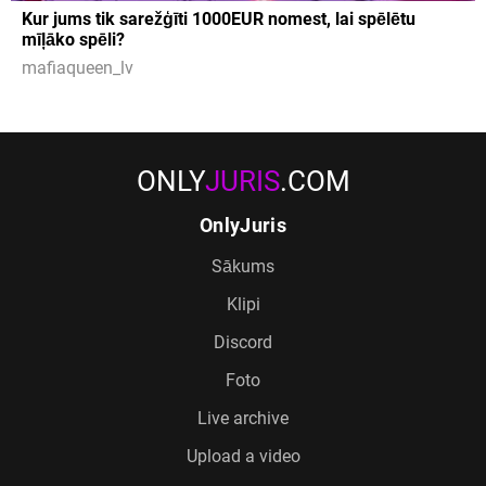
Kur jums tik sarežģīti 1000EUR nomest, lai spēlētu
mīļāko spēli?
mafiaqueen_lv
ONLY
JURIS
.COM
OnlyJuris
Sākums
Klipi
Discord
Foto
Live archive
Upload a video