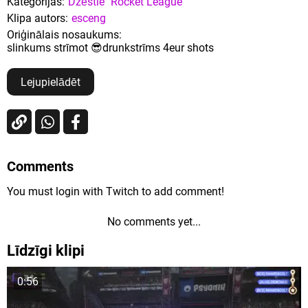
Kategorijas:
Dzēstie
Rocket League
Klipa autors:
esceng
Oriģinālais nosaukums:
slinkums strīmot 😎drunkstrīms 4eur shots
Lejupielādēt
Comments
You must login with Twitch to add comment!
No comments yet...
Līdzīgi klipi
0:56