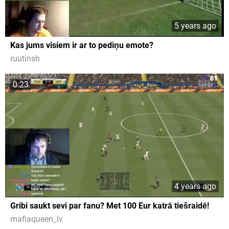
5 years ago
Kas jums visiem ir ar to pediņu emote?
ruutinsh
0:23
4 years ago
Gribi saukt sevi par fanu? Met 100 Eur katrā tiešraidē!
mafiaqueen_lv