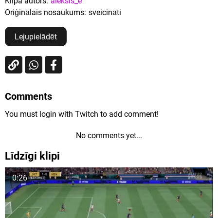
Klipa autors:
aleksis_e
Oriģinālais nosaukums:
sveicināti
Lejupielādēt
Comments
You must login with Twitch to add comment!
No comments yet...
Līdzīgi klipi
0:26