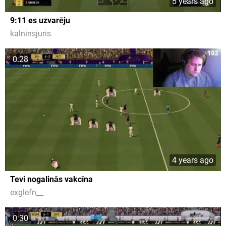
5 years ago
9:11 es uzvarēju
kalninsjuris
0:28
4 years ago
Tevi nogalinās vakcīna
exglefn__
0:30