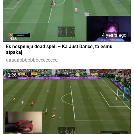
4 years ago
Es nespēlēju dead spēli – Kā Just Dance, tā esmu
atpakaļ
aaaaabbbbbbbcccccccc
0:26