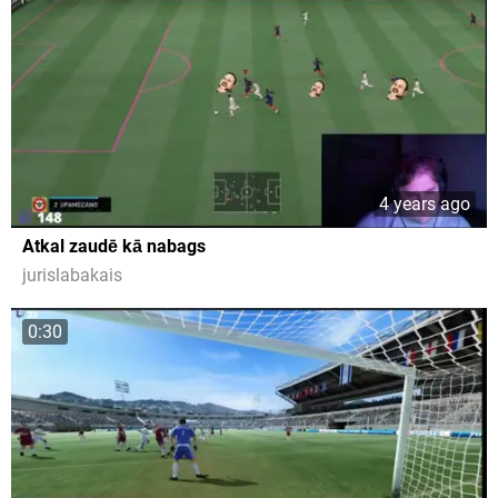
4 years ago
Atkal zaudē kā nabags
jurislabakais
0:30