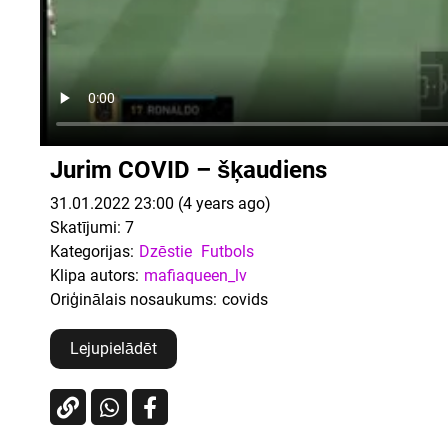
Jurim COVID – šķaudiens
31.01.2022 23:00 (4 years ago)
Skatījumi:
7
Kategorijas:
Dzēstie
Futbols
Klipa autors:
mafiaqueen_lv
Oriģinālais nosaukums:
covids
Lejupielādēt