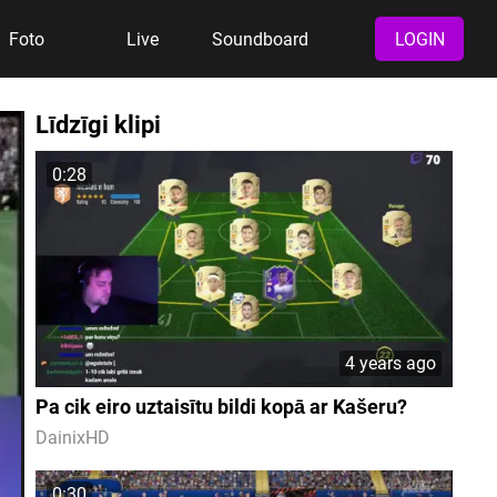
Foto
Live
Soundboard
LOGIN
Līdzīgi klipi
0:28
4 years ago
Pa cik eiro uztaisītu bildi kopā ar Kašeru?
DainixHD
0:30