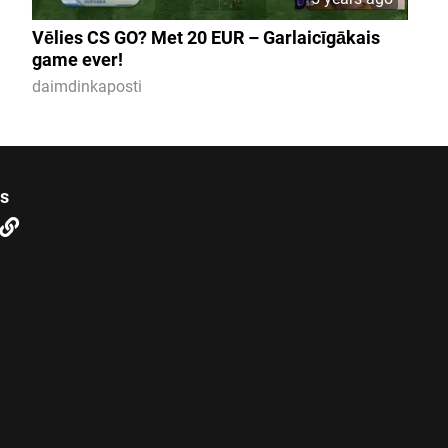
Vēlies CS GO? Met 20 EUR – Garlaicīgākais
game ever!
daimdinkaposti
us