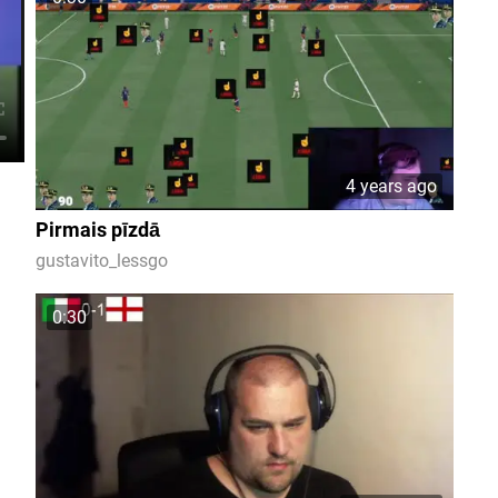
4 years ago
Pirmais pīzdā
gustavito_lessgo
0:30