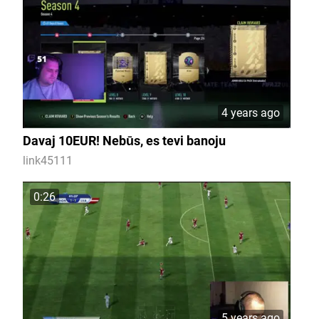
4 years ago
Davaj 10EUR! Nebūs, es tevi banoju
link45111
0:26
5 years ago