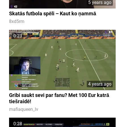
5 years ago
Skatās futbola spēli – Kaut ko ņammā
8xd5rm
0:23
4 years ago
Gribi saukt sevi par fanu? Met 100 Eur katrā
tiešraidē!
mafiaqueen_lv
0:28