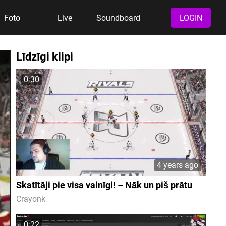
Foto
Live
Soundboard
LOGIN
Līdzīgi klipi
0:30
4 years ago
Skatītāji pie visa vainīgi! – Nāk un piš prātu
Crayonk
0:22