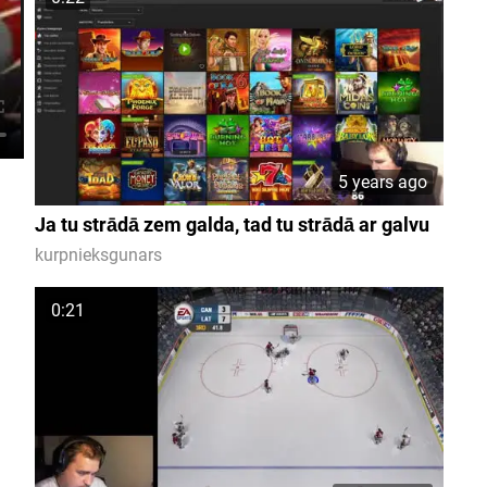
5 years ago
Ja tu strādā zem galda, tad tu strādā ar galvu
kurpnieksgunars
0:21