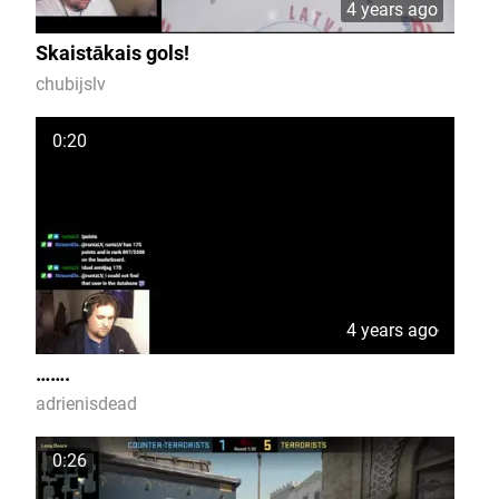
4 years ago
Skaistākais gols!
chubijslv
0:20
4 years ago
…….
adrienisdead
0:26