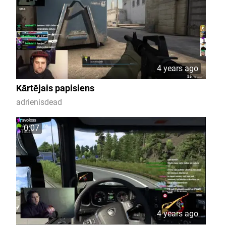
4 years ago
Kārtējais papisiens
adrienisdead
0:07
4 years ago