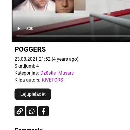
POGGERS
23.08.2021 21:52 (4 years ago)
Skatījumi:
4
Kategorijas:
Dzēstie
Musars
Klipa autors:
KIVETORS
Lejupielādēt
Comments