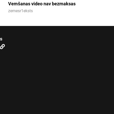
Vemšanas video nav bezmaksas
zemesr1eksts
us