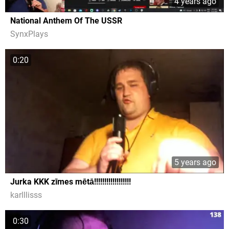
4 years ago
National Anthem Of The USSR
SynxPlays
0:20
5 years ago
Jurka KKK zīmes mētā!!!!!!!!!!!!!!!!!!
karlllisss
0:30