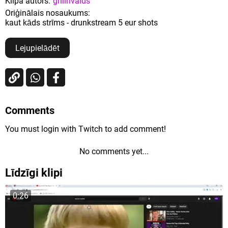
Klipa autors:
griiinvalds
Oriģinālais nosaukums:
kaut kāds strīms - drunkstream 5 eur shots
Lejupielādēt
Comments
You must login with Twitch to add comment!
No comments yet...
Līdzīgi klipi
0:26