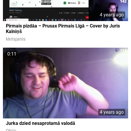
4 years ago
Pirmais pizdāa – Prusax Pirmais Līgā – Cover by Juris
Kalniņš
kkrisjanis
0:11
4 years ago
Jurka dzied nesaprotamā valodā
Obijs