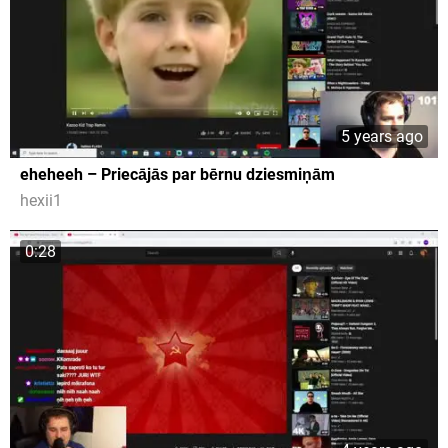
5 years ago
eheheeh – Priecājās par bērnu dziesmiņām
hexii1
0:28